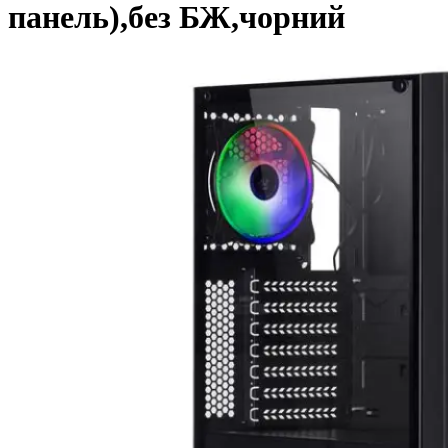
панель),без БЖ,чорний