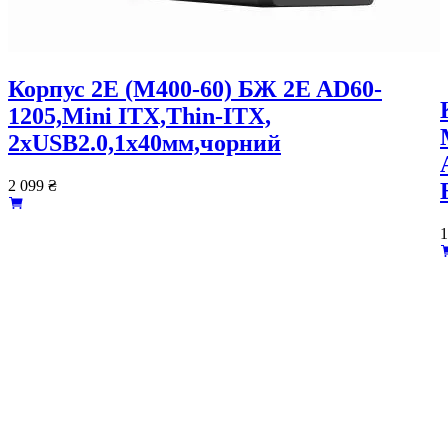
Корпус 2E (M400-60) БЖ 2E AD60-
1205,Mini ITX,Thin-ITX,
2xUSB2.0,1x40мм,чорний
2 099
₴
1