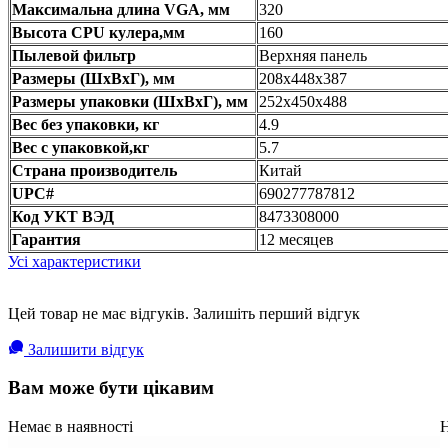
Максимальна длина VGA, мм
320
Высота CPU кулера,мм
160
Пылевой фильтр
Верхняя панель
Размеры (ШxВxГ), мм
208x448x387
Размеры упаковки (ШxВxГ), мм
252x450x488
Вес без упаковки, кг
4.9
Вес с упаковкой,кг
5.7
Страна производитель
Китай
UPC#
690277787812
Код УКТ ВЭД
8473308000
Гарантия
12 месяцев
Усі характеристики
Цей товар не має відгуків. Залишіть перший відгук
Залишити відгук
Вам може бути цікавим
Немає в наявності
Н