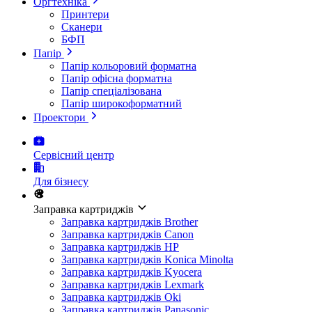
Оргтехніка
Принтери
Сканери
БФП
Папір
Папір кольоровий форматна
Папір офісна форматна
Папір спеціалізована
Папір широкоформатний
Проектори
Сервісний центр
Для бізнесу
Заправка картриджів
Заправка картриджів Brother
Заправка картриджів Canon
Заправка картриджів HP
Заправка картриджів Konica Minolta
Заправка картриджів Kyocera
Заправка картриджів Lexmark
Заправка картриджів Oki
Заправка картриджів Panasonic