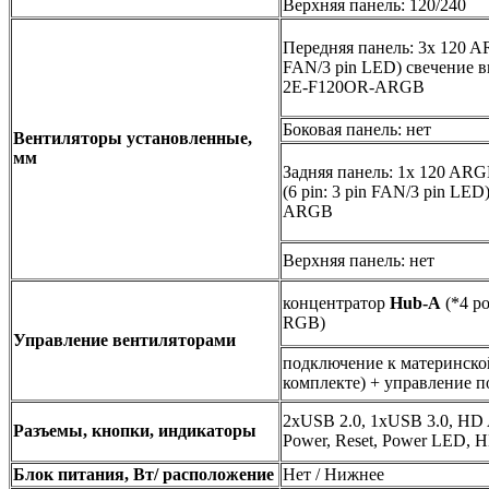
Верхняя панель: 120/240
Передняя панель: 3x 120 AR
FAN/3 pin LED) свечение 
2E-F120OR-ARGB
Боковая панель: нет
Вентиляторы установленные,
мм
Задняя панель: 1x 120 AR
(6 pin: 3 pin FAN/3 pin LED
ARGB
Верхняя панель: нет
концентратор
Hub-A
(*4 po
RGB)
Управление вентиляторами
подключение к материнской
комплекте) + управление п
2xUSB 2.0, 1xUSB 3.0, HD
Разъемы, кнопки, индикаторы
Power, Reset, Power LED,
Блок питания, Вт/ расположение
Нет / Нижнее