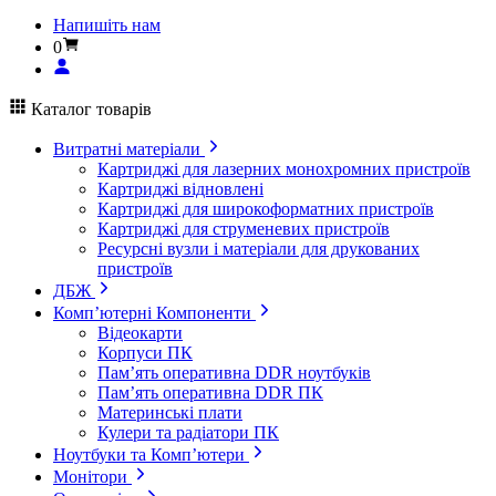
Напишіть нам
0
Каталог товарів
Витратні матеріали
Картриджі для лазерних монохромних пристроїв
Картриджі відновлені
Картриджі для широкоформатних пристроїв
Картриджі для струменевих пристроїв
Ресурсні вузли і матеріали для друкованих
пристроїв
ДБЖ
Комп’ютерні Компоненти
Відеокарти
Корпуси ПК
Пам’ять оперативна DDR ноутбуків
Пам’ять оперативна DDR ПК
Материнські плати
Кулери та радіатори ПК
Ноутбуки та Комп’ютери
Монітори