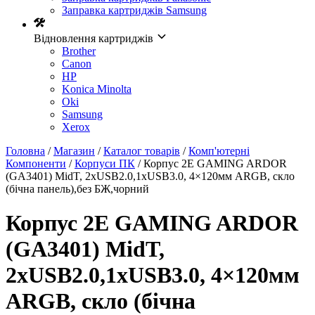
Заправка картриджів Samsung
Відновлення картриджів
Brother
Canon
HP
Konica Minolta
Oki
Samsung
Xerox
Головна
/
Магазин
/
Каталог товарів
/
Комп'ютерні
Компоненти
/
Корпуси ПК
/ Корпус 2E GAMING ARDOR
(GA3401) MidT, 2xUSB2.0,1xUSB3.0, 4×120мм ARGB, скло
(бічна панель),без БЖ,чорний
Корпус 2E GAMING ARDOR
(GA3401) MidT,
2xUSB2.0,1xUSB3.0, 4×120мм
ARGB, скло (бічна