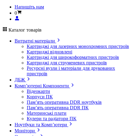
Напишіть нам
0
Каталог товарів
Витратні матеріали
Картриджі для лазерних монохромних пристроїв
Картриджі відновлені
Картриджі для широкоформатних пристроїв
Картриджі для струменевих пристроїв
Ресурсні вузли і матеріали для друкованих
пристроїв
ДБЖ
Комп’ютерні Компоненти
Відеокарти
Корпуси ПК
Пам’ять оперативна DDR ноутбуків
Пам’ять оперативна DDR ПК
Материнські плати
Кулери та радіатори ПК
Ноутбуки та Комп’ютери
Монітори