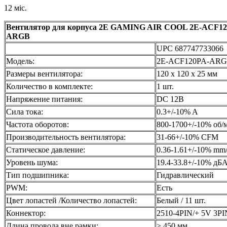
12 міс.
Вентилятор для корпуса 2E GAMING AIR COOL 2E-ACF12
ARGB
UPC 687747733066
Модель:
2E-ACF120PA-AR
Размеры вентилятора:
120 x 120 x 25 мм
Количество в комплекте:
1 шт.
Напряжение питания:
DC 12В
Сила тока:
0.3+/-10% A
Частота оборотов:
800-1700+/-10% об/
Производительность вентилятора:
31-66+/-10% CFM
Статическое давление:
0.36-1.61+/-10% m
Уровень шума:
19.4-33.8+/-10% дБ
Тип подшипника:
Гидравлический
PWM:
Есть
Цвет лопастей /Количество лопастей:
Белый / 11 шт.
Коннектор:
2510-4PIN/+ 5V 3P
Длина провода вне рамки:
> 450 мм