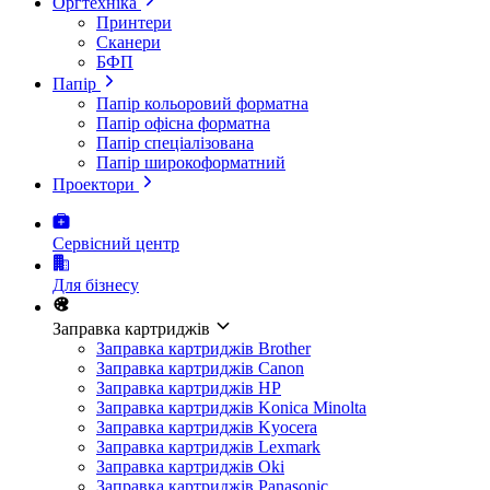
Оргтехніка
Принтери
Сканери
БФП
Папір
Папір кольоровий форматна
Папір офісна форматна
Папір спеціалізована
Папір широкоформатний
Проектори
Сервісний центр
Для бізнесу
Заправка картриджів
Заправка картриджів Brother
Заправка картриджів Canon
Заправка картриджів HP
Заправка картриджів Konica Minolta
Заправка картриджів Kyocera
Заправка картриджів Lexmark
Заправка картриджів Oki
Заправка картриджів Panasonic