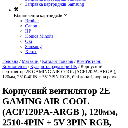
Заправка картриджів Samsung
Відновлення картриджів
Brother
Canon
HP
Konica Minolta
Oki
Samsung
Xerox
Головна
/
Магазин
/
Каталог товарів
/
Комп'ютерні
Компоненти
/
Кулери та радіатори ПК
/ Корпусний
вентилятор 2E GAMING AIR COOL (ACF120PA-ARGB ),
120мм, 2510-4PIN + 5V 3PIN RGB, білі лопаті, чорна рамка
Корпусний вентилятор 2E
GAMING AIR COOL
(ACF120PA-ARGB ), 120мм,
2510-4PIN + 5V 3PIN RGB,