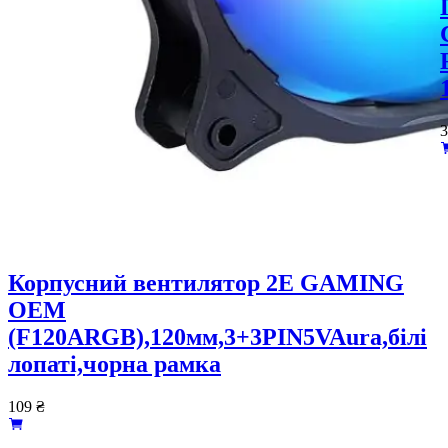
Корпусний вентилятор 2E GAMING
OEM
(F120ARGB),120мм,3+3PIN5VAura,білі
лопаті,чорна рамка
109
₴