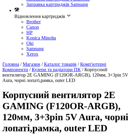
Заправка картриджів Samsung
Відновлення картриджів
Brother
Canon
HP
Konica Minolta
Oki
Samsung
Xerox
Головна
/
Магазин
/
Каталог товарів
/
Комп'ютерні
Компоненти
/
Кулери та радіатори ПК
/ Корпусний
вентилятор 2E GAMING (F120OR-ARGB), 120мм, 3+3pin 5V
Aura, чорні лопаті,рамка, outer LED
Корпусний вентилятор 2E
GAMING (F120OR-ARGB),
120мм, 3+3pin 5V Aura, чорні
лопаті,рамка, outer LED