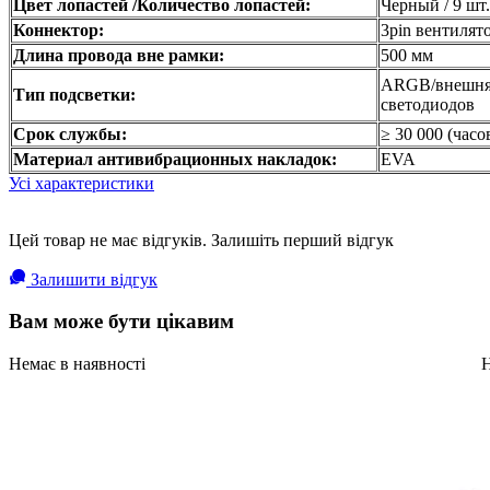
Цвет лопастей /Количество лопастей:
Черный / 9 шт.
Коннектор:
3pin вентиля
Длина провода вне рамки:
500 мм
ARGB/внешняя
Тип подсветки:
светодиодов
Срок службы:
≥ 30 000 (часо
Материал антивибрационных накладок:
EVA
Усі характеристики
Цей товар не має відгуків. Залишіть перший відгук
Залишити відгук
Вам може бути цікавим
Немає в наявності
Н