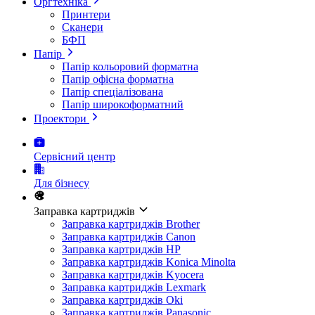
Оргтехніка
Принтери
Сканери
БФП
Папір
Папір кольоровий форматна
Папір офісна форматна
Папір спеціалізована
Папір широкоформатний
Проектори
Сервісний центр
Для бізнесу
Заправка картриджів
Заправка картриджів Brother
Заправка картриджів Canon
Заправка картриджів HP
Заправка картриджів Konica Minolta
Заправка картриджів Kyocera
Заправка картриджів Lexmark
Заправка картриджів Oki
Заправка картриджів Panasonic