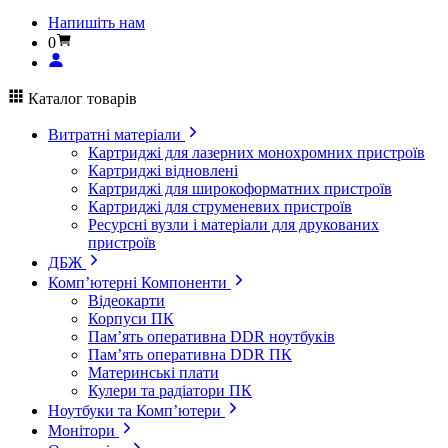
Напишіть нам
0
Каталог товарів
Витратні матеріали
Картриджі для лазерних монохромних пристроїв
Картриджі відновлені
Картриджі для широкоформатних пристроїв
Картриджі для струменевих пристроїв
Ресурсні вузли і матеріали для друкованих
пристроїв
ДБЖ
Комп’ютерні Компоненти
Відеокарти
Корпуси ПК
Пам’ять оперативна DDR ноутбуків
Пам’ять оперативна DDR ПК
Материнські плати
Кулери та радіатори ПК
Ноутбуки та Комп’ютери
Монітори