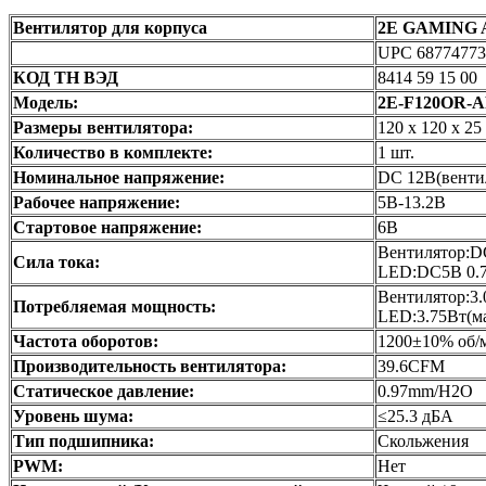
Вентилятор для корпуса
2E GAMING 
UPC 68774773
КОД ТН ВЭД
8414 59 15 00
Модель:
2E-F120OR-
Размеры вентилятора:
120 x 120 x 25
Количество в комплекте:
1 шт.
Номинальное напряжение:
DC 12В(венти
Рабочее напряжение:
5В-13.2В
Стартовое напряжение:
6В
Вентилятор:D
Сила тока:
LED:DC5В 0.7
Вентилятор:3.
Потребляемая мощность:
LED:3.75Вт(м
Частота оборотов:
1200±10% об/
Производительность вентилятора:
39.6CFM
Статическое давление:
0.97mm/H2O
Уровень шума:
≤25.3 дБА
Тип подшипника:
Скольжения
PWM:
Нет