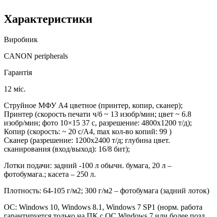
Характеристики
Виробник
CANON peripherals
Гарантія
12 міс.
Струйное МФУ А4 цветное (принтер, копир, сканер);
Принтер (скорость печати ч/б ~ 13 изобр/мин; цвет ~ 6.8
изобр/мин; фото 10×15 37 c, разрешение: 4800х1200 т/д);
Копир (скорость: ~ 20 с/A4, max кол-во копий: 99 )
Сканер (разрешение: 1200х2400 т/д; глубина цвет.
сканирования (вход/выход): 16/8 бит);
Лотки подачи: задний -100 л обычн. бумага, 20 л –
фотобумага.; касета – 250 л.
Плотность: 64-105 г/м2; 300 г/м2 – фотобумага (задний лоток)
ОС: Windows 10, Windows 8.1, Windows 7 SP1 (норм. работа
гарантируется только на ПК с ОС Windows 7 или более позд.