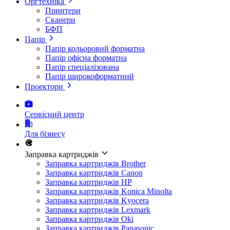
Оргтехніка
Принтери
Сканери
БФП
Папір
Папір кольоровий форматна
Папір офісна форматна
Папір спеціалізована
Папір широкоформатний
Проектори
Сервісний центр
Для бізнесу
Заправка картриджів
Заправка картриджів Brother
Заправка картриджів Canon
Заправка картриджів HP
Заправка картриджів Konica Minolta
Заправка картриджів Kyocera
Заправка картриджів Lexmark
Заправка картриджів Oki
Заправка картриджів Panasonic