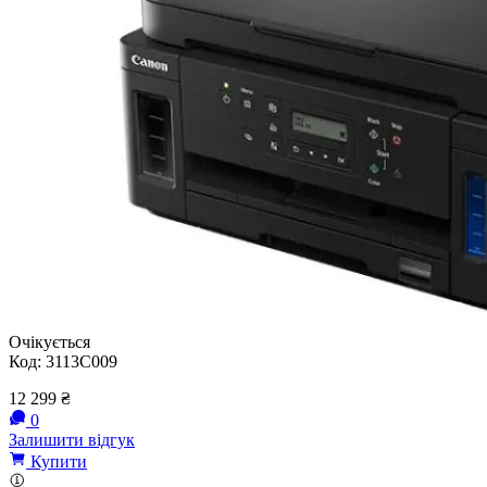
Очікується
Код:
3113C009
12 299
₴
0
Залишити відгук
Купити