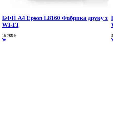
БФП А4 Epson L8160 Фабрика друку з
WI-FI
16 709
₴
3