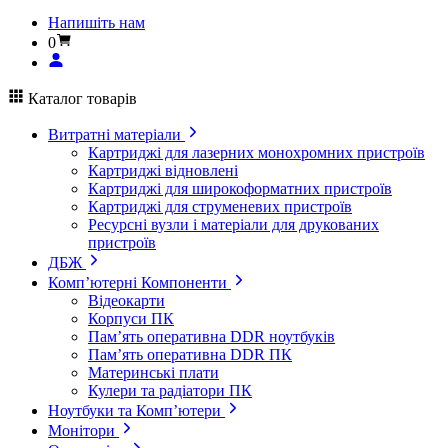
Напишіть нам
0
Каталог товарів
Витратні матеріали
Картриджі для лазерних монохромних пристроїв
Картриджі відновлені
Картриджі для широкоформатних пристроїв
Картриджі для струменевих пристроїв
Ресурсні вузли і матеріали для друкованих
пристроїв
ДБЖ
Комп’ютерні Компоненти
Відеокарти
Корпуси ПК
Пам’ять оперативна DDR ноутбуків
Пам’ять оперативна DDR ПК
Материнські плати
Кулери та радіатори ПК
Ноутбуки та Комп’ютери
Монітори