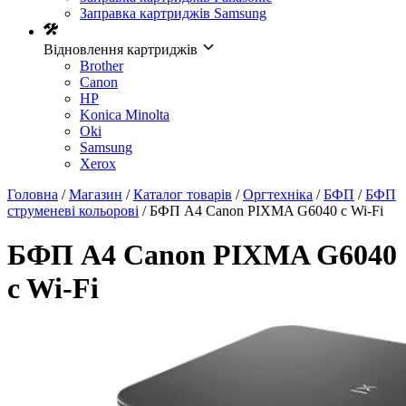
Заправка картриджів Samsung
Відновлення картриджів
Brother
Canon
HP
Konica Minolta
Oki
Samsung
Xerox
Головна
/
Магазин
/
Каталог товарів
/
Оргтехніка
/
БФП
/
БФП
струменеві кольорові
/ БФП А4 Canon PIXMA G6040 c Wi-Fi
БФП А4 Canon PIXMA G6040
c Wi-Fi