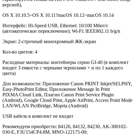
версией),
OS X 10.10.5~OS X 10.11?macOS 10.12~macOS 10.14
Интерфейс: Hi-Speed USB, Ethernet: 10/100 Мбит/с
(автоматическое переключение); Wi-Fi: IEEE802.11 b/g/n
Экран: 2-строчный монохромный ЖК-экран
Кол-во цветов: 4
Расходные материалы: контейнеры серии GI-40 (в комплект
входит 3 емкости с черными чернилами + и по 1 каждого
цвета)
Доп возможности: Приложение Canon PRINT Inkjet/SELPHY,
Easy-PhotoPrint Editor, Приложение Message In Print
PIXMA Cloud Link, Плагин Canon Print Service Plugin
(Android), Google Cloud Print, Apple AirPrint, Access Point Mode
LAN/WLAN PictBridge, Mopria (Android)
USB кабель в комплект не входит
Рекомендуем приобрести: 84126, 84132, 84230, AK-300102-
030-E, F3U154CP4.8M, MNO-122175-00;