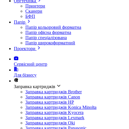
Оргтехніка
Принтери
Сканери
БФП
Папір
Папір кольоровий форматна
Папір офісна форматна
Папір спеціалізована
Папір широкоформатний
Проектори
Сервісний центр
Для бізнесу
Заправка картриджів
Заправка картриджів Brother
Заправка картриджів Canon
Заправка картриджів HP
Заправка картриджів Konica Minolta
Заправка картриджів Kyocera
Заправка картриджів Lexmark
Заправка картриджів Oki
Заправка картриджів Panasonic