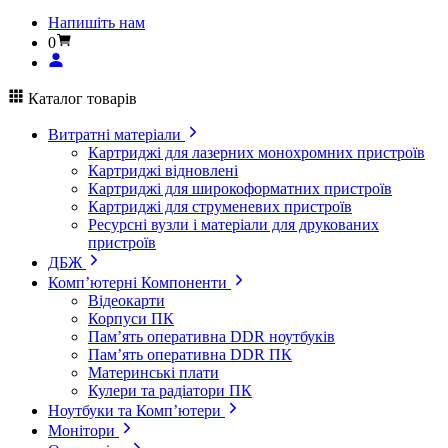
Напишіть нам
0
Каталог товарів
Витратні матеріали
Картриджі для лазерних монохромних пристроїв
Картриджі відновлені
Картриджі для широкоформатних пристроїв
Картриджі для струменевих пристроїв
Ресурсні вузли і матеріали для друкованих
пристроїв
ДБЖ
Комп’ютерні Компоненти
Відеокарти
Корпуси ПК
Пам’ять оперативна DDR ноутбуків
Пам’ять оперативна DDR ПК
Материнські плати
Кулери та радіатори ПК
Ноутбуки та Комп’ютери
Монітори