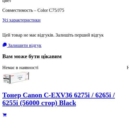
цвет
Совместимость – Color C75/J75
Усі характеристики
Цей товар не має відгуків. Залишіть перший відгук
Залишити відгук
Вам може бути цікавим
Немає в наявності
Н
Тонер Canon C-EXV36 6275i / 6265i /
6255i (56000 стор) Black