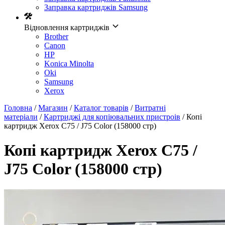
Заправка картриджів Samsung
Відновлення картриджів
Brother
Canon
HP
Konica Minolta
Oki
Samsung
Xerox
Головна
/
Магазин
/
Каталог товарів
/
Витратні
матеріали
/
Картриджі для копіювальних пристроів
/ Копі
картридж Xerox C75 / J75 Color (158000 стр)
Копі картридж Xerox C75 /
J75 Color (158000 стр)