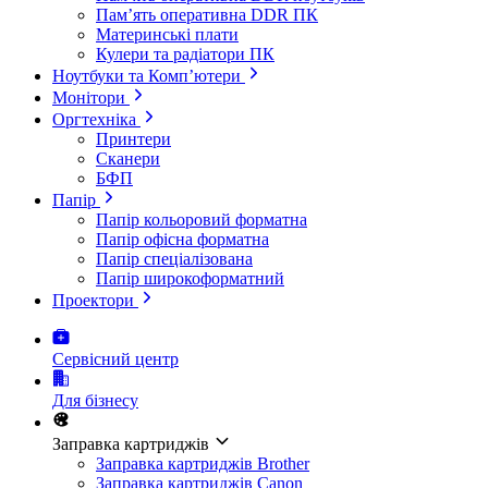
Пам’ять оперативна DDR ПК
Материнські плати
Кулери та радіатори ПК
Ноутбуки та Комп’ютери
Монітори
Оргтехніка
Принтери
Сканери
БФП
Папір
Папір кольоровий форматна
Папір офісна форматна
Папір спеціалізована
Папір широкоформатний
Проектори
Сервісний центр
Для бізнесу
Заправка картриджів
Заправка картриджів Brother
Заправка картриджів Canon