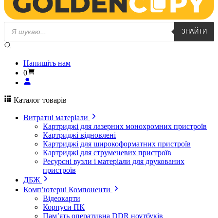
Пошук
ЗНАЙТИ
товарів
Напишіть нам
0
Каталог товарів
Витратні матеріали
Картриджі для лазерних монохромних пристроїв
Картриджі відновлені
Картриджі для широкоформатних пристроїв
Картриджі для струменевих пристроїв
Ресурсні вузли і матеріали для друкованих
пристроїв
ДБЖ
Комп’ютерні Компоненти
Відеокарти
Корпуси ПК
Пам’ять оперативна DDR ноутбуків