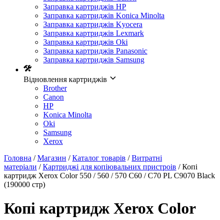
Заправка картриджів HP
Заправка картриджів Konica Minolta
Заправка картриджів Kyocera
Заправка картриджів Lexmark
Заправка картриджів Oki
Заправка картриджів Panasonic
Заправка картриджів Samsung
Відновлення картриджів
Brother
Canon
HP
Konica Minolta
Oki
Samsung
Xerox
Головна
/
Магазин
/
Каталог товарів
/
Витратні
матеріали
/
Картриджі для копіювальних пристроів
/ Копі
картридж Xerox Color 550 / 560 / 570 C60 / C70 PL C9070 Black
(190000 стр)
Копі картридж Xerox Color