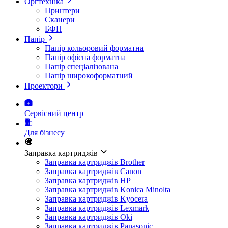
Оргтехніка
Принтери
Сканери
БФП
Папір
Папір кольоровий форматна
Папір офісна форматна
Папір спеціалізована
Папір широкоформатний
Проектори
Сервісний центр
Для бізнесу
Заправка картриджів
Заправка картриджів Brother
Заправка картриджів Canon
Заправка картриджів HP
Заправка картриджів Konica Minolta
Заправка картриджів Kyocera
Заправка картриджів Lexmark
Заправка картриджів Oki
Заправка картриджів Panasonic