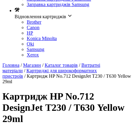
Заправка картриджів Samsung
Відновлення картриджів
Brother
Canon
HP
Konica Minolta
Oki
Samsung
Xerox
Головна
/
Магазин
/
Каталог товарів
/
Витратні
матеріали
/
Картриджі для широкоформатних
пристроїв
/ Картридж HP No.712 DesignJet Т230 / Т630 Yellow
29ml
Картридж HP No.712
DesignJet Т230 / Т630 Yellow
29ml