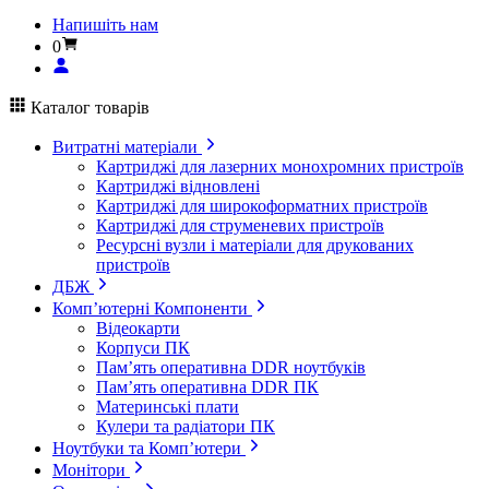
Напишіть нам
0
Каталог товарів
Витратні матеріали
Картриджі для лазерних монохромних пристроїв
Картриджі відновлені
Картриджі для широкоформатних пристроїв
Картриджі для струменевих пристроїв
Ресурсні вузли і матеріали для друкованих
пристроїв
ДБЖ
Комп’ютерні Компоненти
Відеокарти
Корпуси ПК
Пам’ять оперативна DDR ноутбуків
Пам’ять оперативна DDR ПК
Материнські плати
Кулери та радіатори ПК
Ноутбуки та Комп’ютери
Монітори