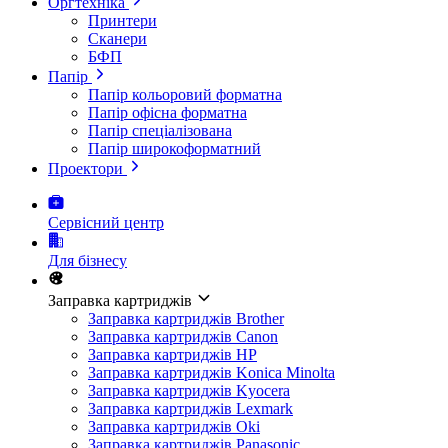
Оргтехніка
Принтери
Сканери
БФП
Папір
Папір кольоровий форматна
Папір офісна форматна
Папір спеціалізована
Папір широкоформатний
Проектори
Сервісний центр
Для бізнесу
Заправка картриджів
Заправка картриджів Brother
Заправка картриджів Canon
Заправка картриджів HP
Заправка картриджів Konica Minolta
Заправка картриджів Kyocera
Заправка картриджів Lexmark
Заправка картриджів Oki
Заправка картриджів Panasonic