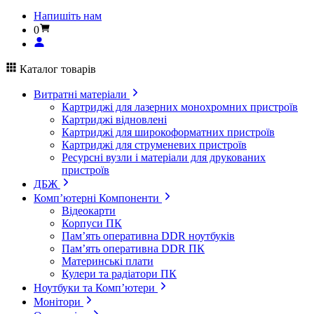
Напишіть нам
0
Каталог товарів
Витратні матеріали
Картриджі для лазерних монохромних пристроїв
Картриджі відновлені
Картриджі для широкоформатних пристроїв
Картриджі для струменевих пристроїв
Ресурсні вузли і матеріали для друкованих
пристроїв
ДБЖ
Комп’ютерні Компоненти
Відеокарти
Корпуси ПК
Пам’ять оперативна DDR ноутбуків
Пам’ять оперативна DDR ПК
Материнські плати
Кулери та радіатори ПК
Ноутбуки та Комп’ютери
Монітори