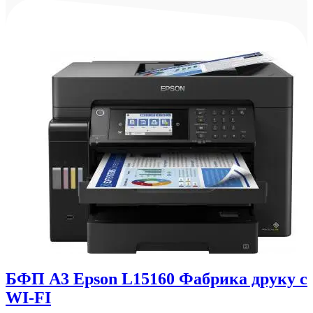
БФП А3 Epson L15160 Фабрика друку c
WI-FI