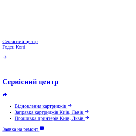
Сервісний центр
З
Годен Копі
к
Сервісний центр
Відновлення картриджів
Заправка картриджів Київ, Львів
Прошивка принтерів Київ, Львів
Заявка на ремонт