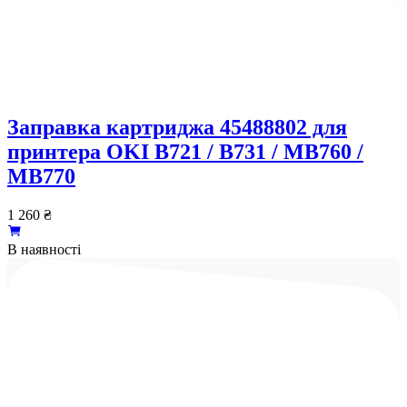
Заправка картриджа 45488802 для
принтера OKI B721 / B731 / MB760 /
MB770
1 260
₴
В наявності