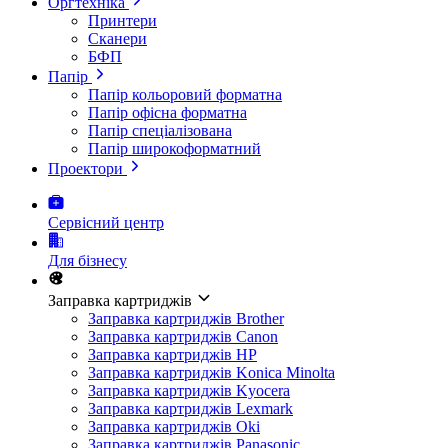
Оргтехніка
Принтери
Сканери
БФП
Папір
Папір кольоровий форматна
Папір офісна форматна
Папір спеціалізована
Папір широкоформатний
Проектори
Сервісний центр
Для бізнесу
Заправка картриджів
Заправка картриджів Brother
Заправка картриджів Canon
Заправка картриджів HP
Заправка картриджів Konica Minolta
Заправка картриджів Kyocera
Заправка картриджів Lexmark
Заправка картриджів Oki
Заправка картриджів Panasonic