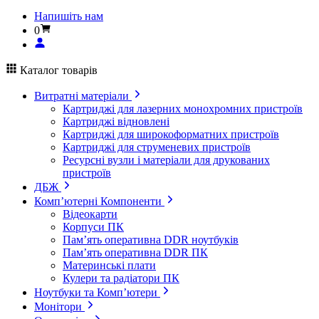
Напишіть нам
0
Каталог товарів
Витратні матеріали
Картриджі для лазерних монохромних пристроїв
Картриджі відновлені
Картриджі для широкоформатних пристроїв
Картриджі для струменевих пристроїв
Ресурсні вузли і матеріали для друкованих
пристроїв
ДБЖ
Комп’ютерні Компоненти
Відеокарти
Корпуси ПК
Пам’ять оперативна DDR ноутбуків
Пам’ять оперативна DDR ПК
Материнські плати
Кулери та радіатори ПК
Ноутбуки та Комп’ютери
Монітори