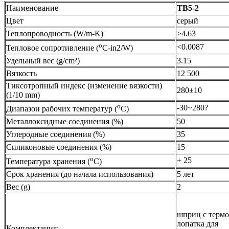
Наименование
TB5-2
Цвет
серый
Теплопроводность (W/m-K)
>4.63
o
<0.0087
Тепловое сопротивление (
C-in2/W)
Удельный вес (g/cm²)
3.15
Вязкость
12 500
Тиксотропный индекс (изменение вязкости)
280±10
(1/10 mm)
o
-30~280?
Диапазон рабочих температур (
C)
Металлоксидные соединения (%)
50
Углеродные соединения (%)
35
Силиконовые соединения (%)
15
o
+ 25
Температура хранения (
C)
Срок хранения (до начала использования)
5 лет
Вес (g)
2
шприц с термо
лопатка для
Комплектация: