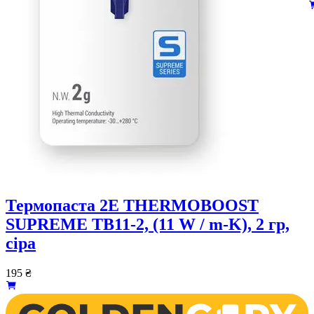
Термопаста 2E THERMOBOOST
SUPREME TB11-2, (11 W / m-K), 2 гр,
сіра
195
₴