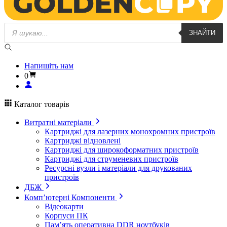
Пошук
ЗНАЙТИ
товарів
Напишіть нам
0
Каталог товарів
Витратні матеріали
Картриджі для лазерних монохромних пристроїв
Картриджі відновлені
Картриджі для широкоформатних пристроїв
Картриджі для струменевих пристроїв
Ресурсні вузли і матеріали для друкованих
пристроїв
ДБЖ
Комп’ютерні Компоненти
Відеокарти
Корпуси ПК
Пам’ять оперативна DDR ноутбуків