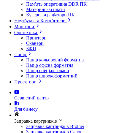
Пам’ять оперативна DDR ПК
Материнські плати
Кулери та радіатори ПК
Ноутбуки та Комп’ютери
Монітори
Оргтехніка
Принтери
Сканери
БФП
Папір
Папір кольоровий форматна
Папір офісна форматна
Папір спеціалізована
Папір широкоформатний
Проектори
Сервісний центр
Для бізнесу
Заправка картриджів
Заправка картриджів Brother
Заправка картриджів Canon