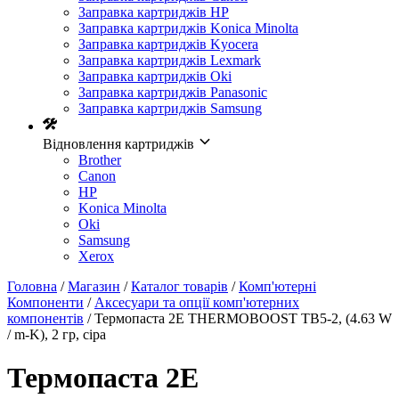
Заправка картриджів HP
Заправка картриджів Konica Minolta
Заправка картриджів Kyocera
Заправка картриджів Lexmark
Заправка картриджів Oki
Заправка картриджів Panasonic
Заправка картриджів Samsung
Відновлення картриджів
Brother
Canon
HP
Konica Minolta
Oki
Samsung
Xerox
Головна
/
Магазин
/
Каталог товарів
/
Комп'ютерні
Компоненти
/
Аксесуари та опції комп'ютерних
компонентів
/ Термопаста 2E THERMOBOOST TB5-2, (4.63 W
/ m-K), 2 гр, сіра
Термопаста 2E