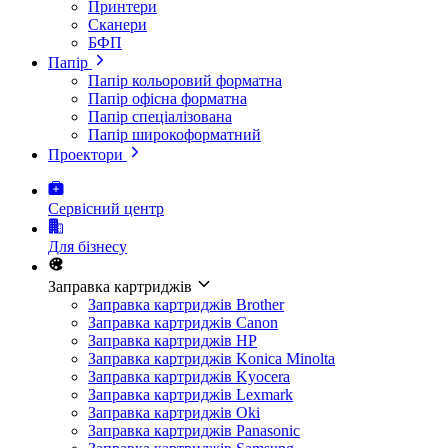
Принтери
Сканери
БФП
Папір
Папір кольоровий форматна
Папір офісна форматна
Папір спеціалізована
Папір широкоформатний
Проектори
Сервісний центр
Для бізнесу
Заправка картриджів
Заправка картриджів Brother
Заправка картриджів Canon
Заправка картриджів HP
Заправка картриджів Konica Minolta
Заправка картриджів Kyocera
Заправка картриджів Lexmark
Заправка картриджів Oki
Заправка картриджів Panasonic