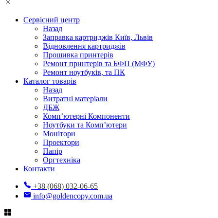
Сервісний центр
Назад
Заправка картриджів Київ, Львів
Відновлення картриджів
Прошивка принтерів
Ремонт принтерів та БФП (МФУ)
Ремонт ноутбуків, та ПК
Каталог товарів
Назад
Витратні матеріали
ДБЖ
Комп’ютерні Компоненти
Ноутбуки та Комп’ютери
Монітори
Проектори
Папір
Оргтехніка
Контакти
+38 (068) 032-06-65
info@goldencopy.com.ua