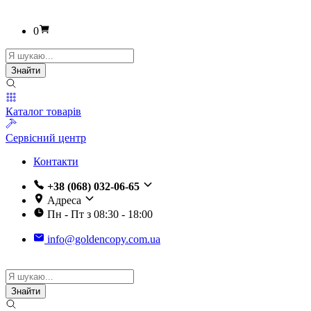
0
Пошук
товарів
Знайти
Каталог товарів
Сервісний центр
Контакти
+38 (068) 032-06-65
Адреса
Пн - Пт з 08:30 - 18:00
info@goldencopy.com.ua
Пошук
товарів
Знайти