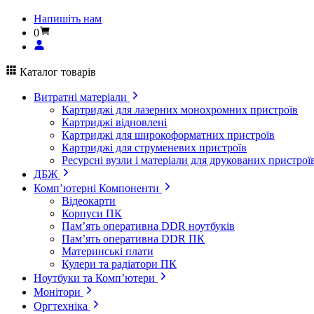
Напишіть нам
0
Каталог товарів
Витратні матеріали
Картриджі для лазерних монохромних пристроїв
Картриджі відновлені
Картриджі для широкоформатних пристроїв
Картриджі для струменевих пристроїв
Ресурсні вузли і матеріали для друкованих пристрої
ДБЖ
Комп’ютерні Компоненти
Відеокарти
Корпуси ПК
Пам’ять оперативна DDR ноутбуків
Пам’ять оперативна DDR ПК
Материнські плати
Кулери та радіатори ПК
Ноутбуки та Комп’ютери
Монітори
Оргтехніка