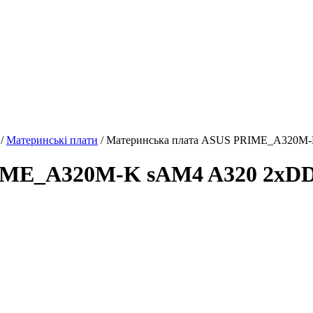
/
Материнські плати
/ Материнcька плата ASUS PRIME_A320
RIME_A320M-K sAM4 A320 2x