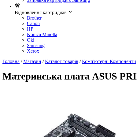
Заправка картриджів Samsung
Відновлення картриджів
Brother
Canon
HP
Konica Minolta
Oki
Samsung
Xerox
Головна
/
Магазин
/
Каталог товарів
/
Комп'ютерні Компоненти
Материнcька плата ASUS P