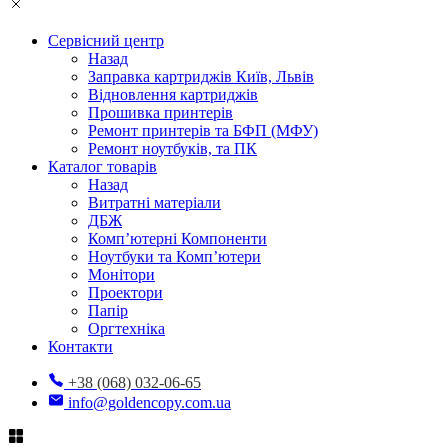
Сервісний центр
Назад
Заправка картриджів Київ, Львів
Відновлення картриджів
Прошивка принтерів
Ремонт принтерів та БФП (МФУ)
Ремонт ноутбуків, та ПК
Каталог товарів
Назад
Витратні матеріали
ДБЖ
Комп’ютерні Компоненти
Ноутбуки та Комп’ютери
Монітори
Проектори
Папір
Оргтехніка
Контакти
+38 (068) 032-06-65
info@goldencopy.com.ua