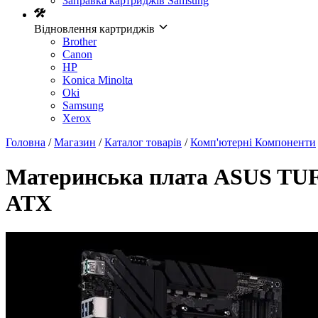
Заправка картриджів Samsung
Відновлення картриджів
Brother
Canon
HP
Konica Minolta
Oki
Samsung
Xerox
Головна
/
Магазин
/
Каталог товарів
/
Комп'ютерні Компоненти
Материнcька плата ASUS T
ATX