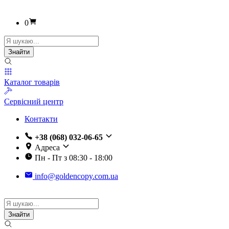
0
Пошук
товарів
Знайти
Каталог товарів
Сервісний центр
Контакти
+38 (068) 032-06-65
Адреса
Пн - Пт з 08:30 - 18:00
info@goldencopy.com.ua
Пошук
товарів
Знайти