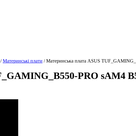
/
Материнські плати
/ Материнcька плата ASUS TUF_GAMING
UF_GAMING_B550-PRO sAM4 B