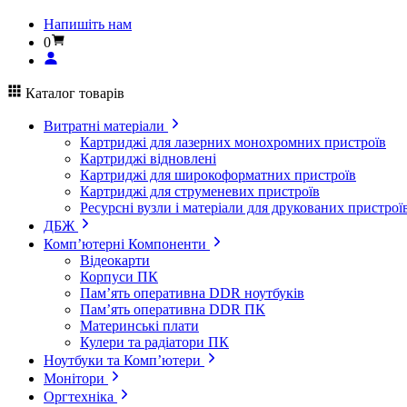
Напишіть нам
0
Каталог товарів
Витратні матеріали
Картриджі для лазерних монохромних пристроїв
Картриджі відновлені
Картриджі для широкоформатних пристроїв
Картриджі для струменевих пристроїв
Ресурсні вузли і матеріали для друкованих пристрої
ДБЖ
Комп’ютерні Компоненти
Відеокарти
Корпуси ПК
Пам’ять оперативна DDR ноутбуків
Пам’ять оперативна DDR ПК
Материнські плати
Кулери та радіатори ПК
Ноутбуки та Комп’ютери
Монітори
Оргтехніка