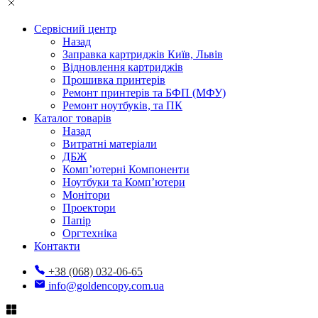
Сервісний центр
Назад
Заправка картриджів Київ, Львів
Відновлення картриджів
Прошивка принтерів
Ремонт принтерів та БФП (МФУ)
Ремонт ноутбуків, та ПК
Каталог товарів
Назад
Витратні матеріали
ДБЖ
Комп’ютерні Компоненти
Ноутбуки та Комп’ютери
Монітори
Проектори
Папір
Оргтехніка
Контакти
+38 (068) 032-06-65
info@goldencopy.com.ua