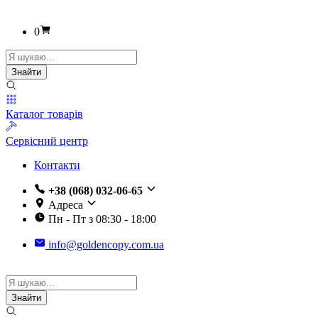
0
Пошук
товарів
Знайти
Каталог товарів
Сервісний центр
Контакти
+38 (068) 032-06-65
Адреса
Пн - Пт з 08:30 - 18:00
info@goldencopy.com.ua
Пошук
товарів
Знайти