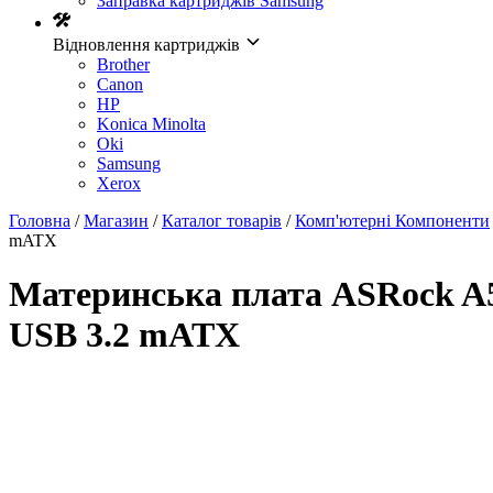
Заправка картриджів Samsung
Відновлення картриджів
Brother
Canon
HP
Konica Minolta
Oki
Samsung
Xerox
Головна
/
Магазин
/
Каталог товарів
/
Комп'ютерні Компоненти
mATX
Материнська плата ASRock
USB 3.2 mATX