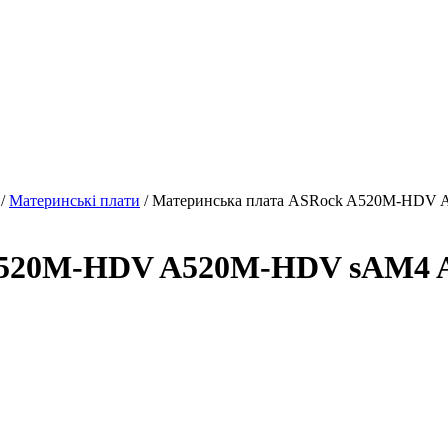
/
Материнські плати
/ Материнська плата ASRock A520M-HDV
 A520M-HDV A520M-HDV sAM4