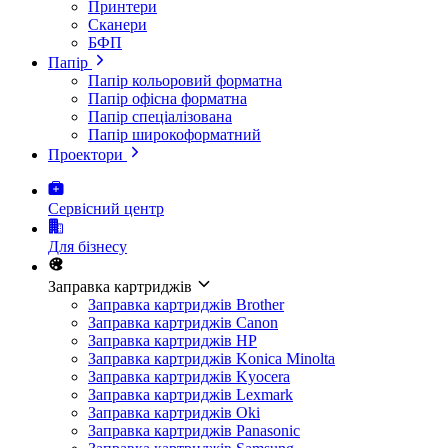
Принтери
Сканери
БФП
Папір
Папір кольоровий форматна
Папір офісна форматна
Папір спеціалізована
Папір широкоформатний
Проектори
Сервісний центр
Для бізнесу
Заправка картриджів
Заправка картриджів Brother
Заправка картриджів Canon
Заправка картриджів HP
Заправка картриджів Konica Minolta
Заправка картриджів Kyocera
Заправка картриджів Lexmark
Заправка картриджів Oki
Заправка картриджів Panasonic