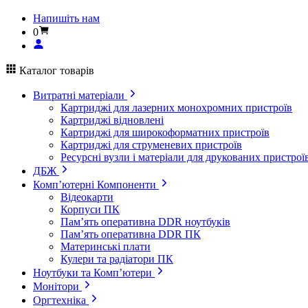
Напишіть нам
0
Каталог товарів
Витратні матеріали
Картриджі для лазерних монохромних пристроїв
Картриджі відновлені
Картриджі для широкоформатних пристроїв
Картриджі для струменевих пристроїв
Ресурсні вузли і матеріали для друкованих пристрої
ДБЖ
Комп’ютерні Компоненти
Відеокарти
Корпуси ПК
Пам’ять оперативна DDR ноутбуків
Пам’ять оперативна DDR ПК
Материнські плати
Кулери та радіатори ПК
Ноутбуки та Комп’ютери
Монітори
Оргтехніка