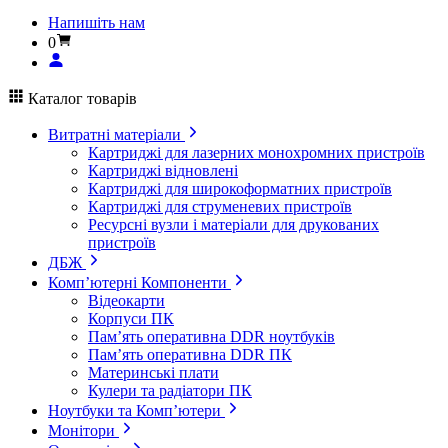
Напишіть нам
0
Каталог товарів
Витратні матеріали
Картриджі для лазерних монохромних пристроїв
Картриджі відновлені
Картриджі для широкоформатних пристроїв
Картриджі для струменевих пристроїв
Ресурсні вузли і матеріали для друкованих
пристроїв
ДБЖ
Комп’ютерні Компоненти
Відеокарти
Корпуси ПК
Пам’ять оперативна DDR ноутбуків
Пам’ять оперативна DDR ПК
Материнські плати
Кулери та радіатори ПК
Ноутбуки та Комп’ютери
Монітори