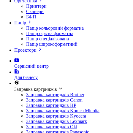
Оргтехніка
Принтери
Сканери
БФП
Папір
Папір кольоровий форматна
Папір офісна форматна
Папір спеціалізована
Папір широкоформатний
Проектори
Сервісний центр
Для бізнесу
Заправка картриджів
Заправка картриджів Brother
Заправка картриджів Canon
Заправка картриджів HP
Заправка картриджів Konica Minolta
Заправка картриджів Kyocera
Заправка картриджів Lexmark
Заправка картриджів Oki
Заправка картриджів Panasonic