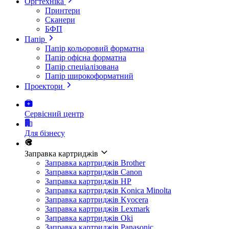
Оргтехніка
Принтери
Сканери
БФП
Папір
Папір кольоровий форматна
Папір офісна форматна
Папір спеціалізована
Папір широкоформатний
Проектори
Сервісний центр
Для бізнесу
Заправка картриджів
Заправка картриджів Brother
Заправка картриджів Canon
Заправка картриджів HP
Заправка картриджів Konica Minolta
Заправка картриджів Kyocera
Заправка картриджів Lexmark
Заправка картриджів Oki
Заправка картриджів Panasonic