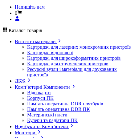
Напишіть нам
0
Каталог товарів
Витратні матеріали
Картриджі для лазерних монохромних пристроїв
Картриджі відновлені
Картриджі для широкоформатних пристроїв
Картриджі для струменевих пристроїв
Ресурсні вузли і матеріали для друкованих
пристроїв
ДБЖ
Комп’ютерні Компоненти
Відеокарти
Корпуси ПК
Пам’ять оперативна DDR ноутбуків
Пам’ять оперативна DDR ПК
Материнські плати
Кулери та радіатори ПК
Ноутбуки та Комп’ютери
Монітори