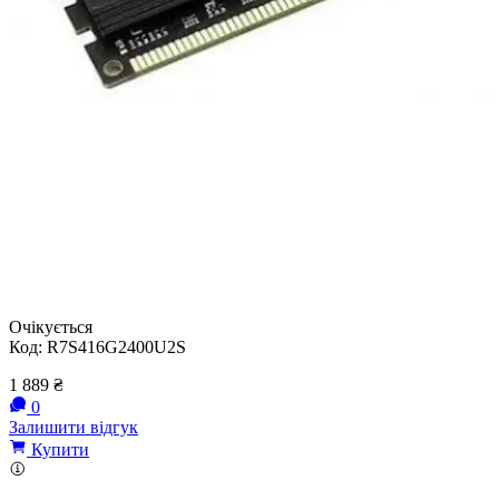
Очікується
Код:
R7S416G2400U2S
1 889
₴
0
Залишити відгук
Купити