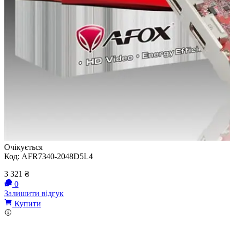
Очікується
Код:
AFR7340-2048D5L4
3 321
₴
0
Залишити відгук
Купити