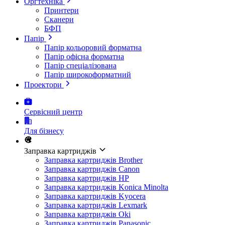
Оргтехніка
Принтери
Сканери
БФП
Папір
Папір кольоровий форматна
Папір офісна форматна
Папір спеціалізована
Папір широкоформатний
Проектори
Сервісний центр
Для бізнесу
Заправка картриджів
Заправка картриджів Brother
Заправка картриджів Canon
Заправка картриджів HP
Заправка картриджів Konica Minolta
Заправка картриджів Kyocera
Заправка картриджів Lexmark
Заправка картриджів Oki
Заправка картриджів Panasonic