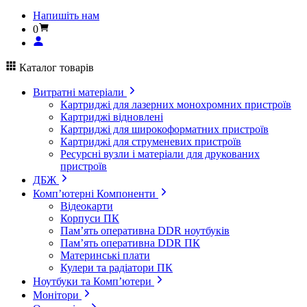
Напишіть нам
0
Каталог товарів
Витратні матеріали
Картриджі для лазерних монохромних пристроїв
Картриджі відновлені
Картриджі для широкоформатних пристроїв
Картриджі для струменевих пристроїв
Ресурсні вузли і матеріали для друкованих
пристроїв
ДБЖ
Комп’ютерні Компоненти
Відеокарти
Корпуси ПК
Пам’ять оперативна DDR ноутбуків
Пам’ять оперативна DDR ПК
Материнські плати
Кулери та радіатори ПК
Ноутбуки та Комп’ютери
Монітори