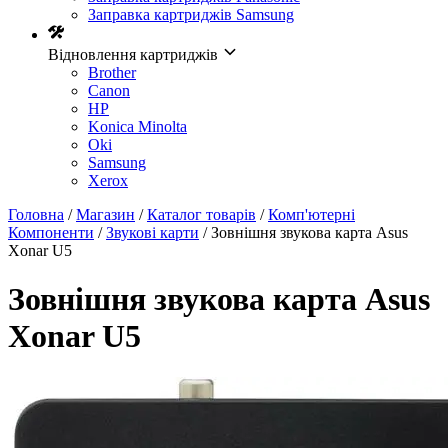
Заправка картриджів Samsung
Відновлення картриджів
Brother
Canon
HP
Konica Minolta
Oki
Samsung
Xerox
Головна
/
Магазин
/
Каталог товарів
/
Комп'ютерні
Компоненти
/
Звукові карти
/ Зовнішня звукова карта Asus
Xonar U5
Зовнішня звукова карта Asus
Xonar U5