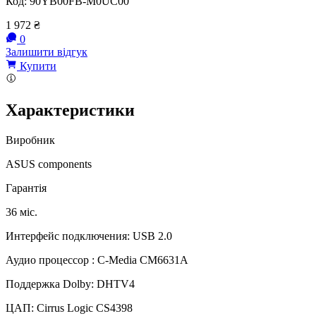
Код:
90YB00FB-M0UC00
1 972
₴
0
Залишити відгук
Купити
Характеристики
Виробник
ASUS components
Гарантія
36 міс.
Интерфейс подключения: USB 2.0
Аудио процессор : C-Media CM6631A
Поддержка Dolby: DHTV4
ЦАП: Cirrus Logic CS4398