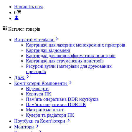
Напишіть нам
0
Каталог товарів
Витратні матеріали
Картриджі для лазерних монохромних пристроїв
Картриджі відновлені
Картриджі для широкоформатних пристроїв
Картриджі для струменевих пристроїв
Ресурсні вузли і матеріали для друкованих
пристроїв
ДБЖ
Комп’ютерні Компоненти
Відеокарти
Корпуси ПК
Пам’ять оперативна DDR ноутбуків
Пам’ять оперативна DDR ПК
Материнські плати
Кулери та радіатори ПК
Ноутбуки та Комп’ютери
Монітори