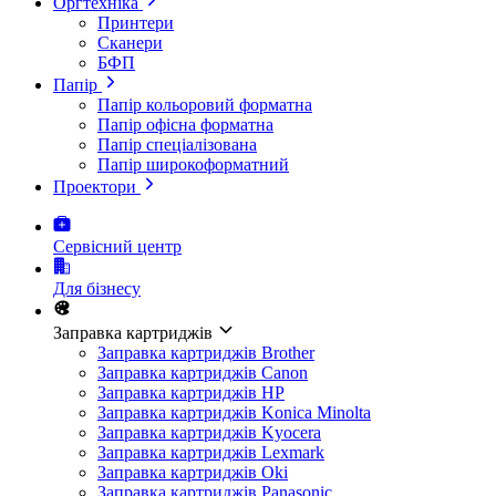
Оргтехніка
Принтери
Сканери
БФП
Папір
Папір кольоровий форматна
Папір офісна форматна
Папір спеціалізована
Папір широкоформатний
Проектори
Сервісний центр
Для бізнесу
Заправка картриджів
Заправка картриджів Brother
Заправка картриджів Canon
Заправка картриджів HP
Заправка картриджів Konica Minolta
Заправка картриджів Kyocera
Заправка картриджів Lexmark
Заправка картриджів Oki
Заправка картриджів Panasonic