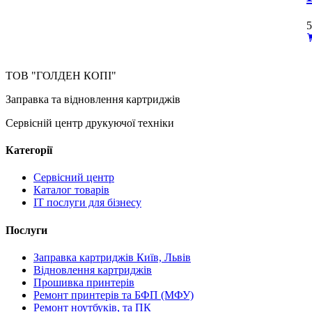
5
ТОВ "ГОЛДЕН КОПІ"
Заправка та відновлення картриджів
Сервісній центр друкуючої техніки
Категорії
Сервісний центр
Каталог товарів
IT послуги для бізнесу
Послуги
Заправка картриджів Київ, Львів
Відновлення картриджів
Прошивка принтерів
Ремонт принтерів та БФП (МФУ)
Ремонт ноутбуків, та ПК