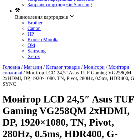
Заправка картриджів Samsung
Відновлення картриджів
Brother
Canon
HP
Konica Minolta
Oki
Samsung
Xerox
Головна
/
Магазин
/
Каталог товарів
/
Монітори
/
Монітори
споживчі
/ Монітор LCD 24,5″ Asus TUF Gaming VG258QM
2xHDMI, DP, 1920×1080, TN, Pivot, 280Hz, 0.5ms, HDR400, G-
SYNC
Монітор LCD 24,5″ Asus TUF
Gaming VG258QM 2xHDMI,
DP, 1920×1080, TN, Pivot,
280Hz, 0.5ms, HDR400, G-