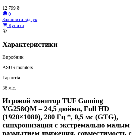
12 799
₴
0
Залишити відгук
Купити
Характеристики
Виробник
ASUS monitors
Гарантія
36 міс.
Игровой монитор TUF Gaming
VG258QM – 24,5 дюйма, Full HD
(1920×1080), 280 Гц *, 0,5 мс (GTG),
синхронизация с экстремально малым
размытием движения, совместимость с