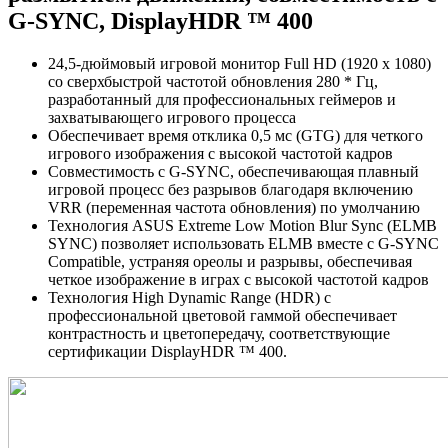
G-SYNC, DisplayHDR ™ 400
24,5-дюймовый игровой монитор Full HD (1920 x 1080)
со сверхбыстрой частотой обновления 280 * Гц,
разработанный для профессиональных геймеров и
захватывающего игрового процесса
Обеспечивает время отклика 0,5 мс (GTG) для четкого
игрового изображения с высокой частотой кадров
Совместимость с G-SYNC, обеспечивающая плавный
игровой процесс без разрывов благодаря включению
VRR (переменная частота обновления) по умолчанию
Технология ASUS Extreme Low Motion Blur Sync (ELMB
SYNC) позволяет использовать ELMB вместе с G-SYNC
Compatible, устраняя ореолы и разрывы, обеспечивая
четкое изображение в играх с высокой частотой кадров
Технология High Dynamic Range (HDR) с
профессиональной цветовой гаммой обеспечивает
контрастность и цветопередачу, соответствующие
сертификации DisplayHDR ™ 400.