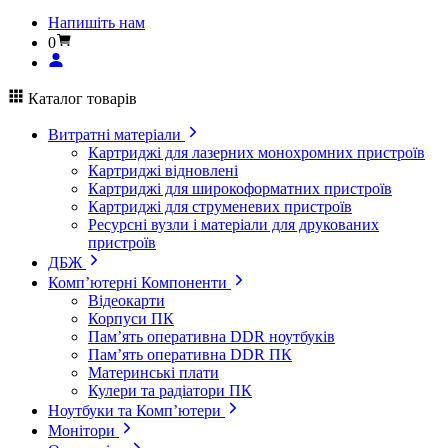
Напишіть нам
0
Каталог товарів
Витратні матеріали
Картриджі для лазерних монохромних пристроїв
Картриджі відновлені
Картриджі для широкоформатних пристроїв
Картриджі для струменевих пристроїв
Ресурсні вузли і матеріали для друкованих
пристроїв
ДБЖ
Комп’ютерні Компоненти
Відеокарти
Корпуси ПК
Пам’ять оперативна DDR ноутбуків
Пам’ять оперативна DDR ПК
Материнські плати
Кулери та радіатори ПК
Ноутбуки та Комп’ютери
Монітори