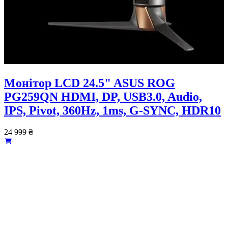
Монiтор LCD 24.5" ASUS ROG
PG259QN HDMI, DP, USB3.0, Audio,
IPS, Pivot, 360Hz, 1ms, G-SYNC, HDR10
24 999
₴