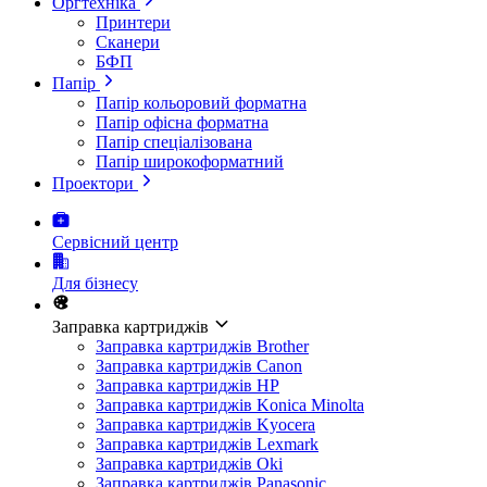
Оргтехніка
Принтери
Сканери
БФП
Папір
Папір кольоровий форматна
Папір офісна форматна
Папір спеціалізована
Папір широкоформатний
Проектори
Сервісний центр
Для бізнесу
Заправка картриджів
Заправка картриджів Brother
Заправка картриджів Canon
Заправка картриджів HP
Заправка картриджів Konica Minolta
Заправка картриджів Kyocera
Заправка картриджів Lexmark
Заправка картриджів Oki
Заправка картриджів Panasonic