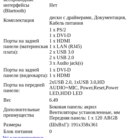
интерфейсы
Нет
(Bluetooth)
диски с драйверами, Документация,
Комплектация
Кабель питания
1 x PS/2
1 x DVI-D
Порты на задней
1 x HDMI
панели (материнская
1 x LAN (RJ45)
плата):
2 x USB 3.0
2 x USB 2.0
3 x Audio jack(s)
Порты на задней
1 x DVI-D
панели (видеокарта):
1 x HDMI
2xUSB 2.0, 1xUSB 3.0,HD
Порты на передней
AUDIO+MIC, Power,Reset,Power
панели:
LED,HDD LED
Вес
6.49
Боковая панель: акрил
Дополнительные
Вентиляторы установленные, мм
преимущества
Передняя панель: 1 х 120 ARGB
Размеры
(ШxВxГ): 191x358x361
Блок питания
0
Усі характеристики