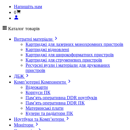
Напишіть нам
0
Каталог товарів
Витратні матеріали
Картриджі для лазерних монохромних пристроїв
Картриджі відновлені
Картриджі для широкоформатних пристроїв
Картриджі для струменевих пристроїв
Ресурсні вузли і матеріали для друкованих
пристроїв
ДБЖ
Комп’ютерні Компоненти
Відеокарти
Корпуси ПК
Пам’ять оперативна DDR ноутбуків
Пам’ять оперативна DDR ПК
Материнські плати
Кулери та радіатори ПК
Ноутбуки та Комп’ютери
Монітори