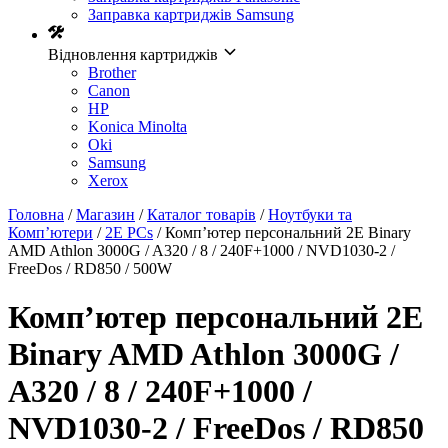
Заправка картриджів Samsung
Відновлення картриджів
Brother
Canon
HP
Konica Minolta
Oki
Samsung
Xerox
Головна
/
Магазин
/
Каталог товарів
/
Ноутбуки та
Комп’ютери
/
2E PCs
/ Комп’ютер персональний 2E Binary
AMD Athlon 3000G / A320 / 8 / 240F+1000 / NVD1030-2 /
FreeDos / RD850 / 500W
Комп’ютер персональний 2E
Binary AMD Athlon 3000G /
A320 / 8 / 240F+1000 /
NVD1030-2 / FreeDos / RD850