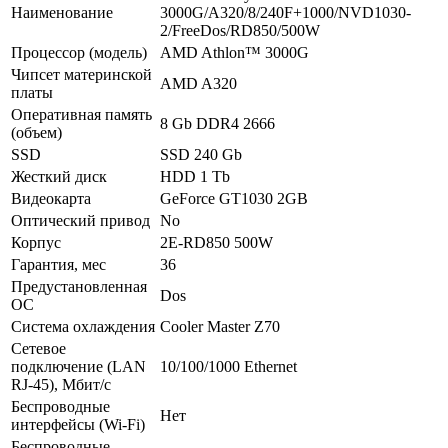
Наименование
3000G/A320/8/240F+1000/NVD1030-
2/FreeDos/RD850/500W
Процессор (модель)
AMD Athlon™ 3000G
Чипсет материнской
AMD A320
платы
Оперативная память
8 Gb DDR4 2666
(объем)
SSD
SSD 240 Gb
Жесткий диск
HDD 1 Tb
Видеокарта
GeForce GT1030 2GB
Оптический привод
No
Корпус
2E-RD850 500W
Гарантия, мес
36
Предустановленная
Dos
ОС
Система охлаждения
Cooler Master Z70
Сетевое
подключение (LAN
10/100/1000 Ethernet
RJ-45), Мбит/с
Беспроводные
Нет
интерфейсы (Wi-Fi)
Беспроводные