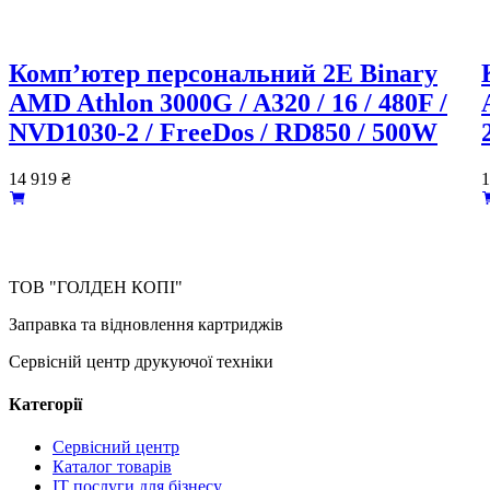
Комп’ютер персональний 2E Binary
AMD Athlon 3000G / A320 / 16 / 480F /
NVD1030-2 / FreeDos / RD850 / 500W
14 919
₴
1
ТОВ "ГОЛДЕН КОПІ"
Заправка та відновлення картриджів
Сервісній центр друкуючої техніки
Категорії
Сервісний центр
Каталог товарів
IT послуги для бізнесу