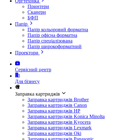
Оргтехніка
Принтери
Сканери
БФП
Папір
Папір кольоровий форматна
Папір офісна форматна
Папір спеціалізована
Папір широкоформатний
Проектори
Сервісний центр
Для бізнесу
Заправка картриджів
Заправка картриджів Brother
Заправка картриджів Canon
Заправка картриджів HP
Заправка картриджів Konica Minolta
Заправка картриджів Kyocera
Заправка картриджів Lexmark
Заправка картриджів Oki
Заправка картриджів Panasonic