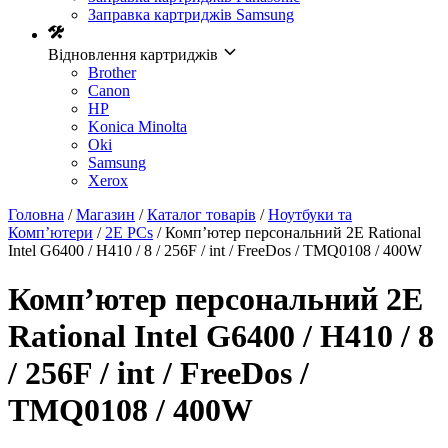
Заправка картриджів Samsung
Відновлення картриджів
Brother
Canon
HP
Konica Minolta
Oki
Samsung
Xerox
Головна
/
Магазин
/
Каталог товарів
/
Ноутбуки та
Комп’ютери
/
2E PCs
/ Комп’ютер персональний 2E Rational
Intel G6400 / H410 / 8 / 256F / int / FreeDos / TMQ0108 / 400W
Комп’ютер персональний 2E
Rational Intel G6400 / H410 / 8
/ 256F / int / FreeDos /
TMQ0108 / 400W