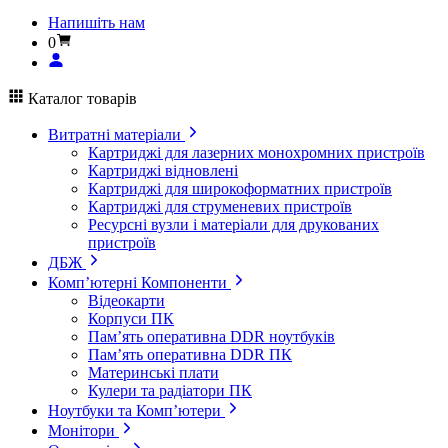
Напишіть нам
0
Каталог товарів
Витратні матеріали
Картриджі для лазерних монохромних пристроїв
Картриджі відновлені
Картриджі для широкоформатних пристроїв
Картриджі для струменевих пристроїв
Ресурсні вузли і матеріали для друкованих
пристроїв
ДБЖ
Комп’ютерні Компоненти
Відеокарти
Корпуси ПК
Пам’ять оперативна DDR ноутбуків
Пам’ять оперативна DDR ПК
Материнські плати
Кулери та радіатори ПК
Ноутбуки та Комп’ютери
Монітори