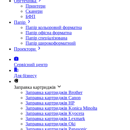
Оргтехніка
Принтери
Сканери
БФП
Папір
Папір кольоровий форматна
Папір офісна форматна
Папір спеціалізована
Папір широкоформатний
Проектори
Сервісний центр
Для бізнесу
Заправка картриджів
Заправка картриджів Brother
Заправка картриджів Canon
Заправка картриджів HP
Заправка картриджів Konica Minolta
Заправка картриджів Kyocera
Заправка картриджів Lexmark
Заправка картриджів Oki
Заправка картриджів Panasonic