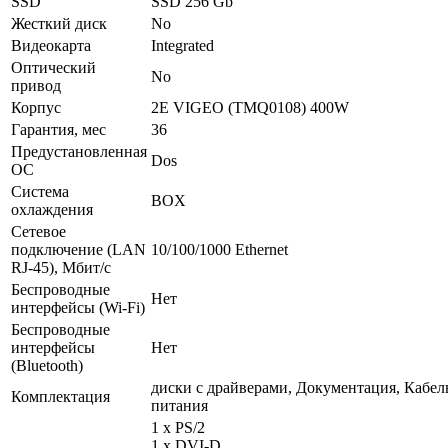
SSD
SSD 256 Gb
Жесткий диск
No
Видеокарта
Integrated
Оптический
No
привод
Корпус
2E VIGEO (TMQ0108) 400W
Гарантия, мес
36
Предустановленная
Dos
ОС
Система
BOX
охлаждения
Сетевое
подключение (LAN
10/100/1000 Ethernet
RJ-45), Мбит/с
Беспроводные
Нет
интерфейсы (Wi-Fi)
Беспроводные
интерфейсы
Нет
(Bluetooth)
диски с драйверами, Документация, Кабел
Комплектация
питания
1 x PS/2
1 x DVI-D