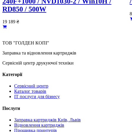
240F+1000 / NVD1030-2 / Win10H /
RD850 / 500W
8
19 189
₴
ТОВ "ГОЛДЕН КОПІ"
Заправка та відновлення картриджів
Сервісній центр друкуючої техніки
Категорії
Сервісний центр
Каталог товарів
IT послуги для бізнесу
Послуги
Заправка картриджів Київ, Львів
Відновлення картриджів
Прошивка принтерів