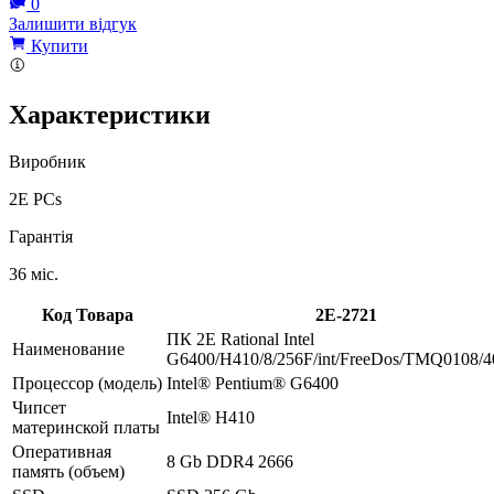
0
Залишити відгук
Купити
Характеристики
Виробник
2E PCs
Гарантія
36 міс.
Код Товара
2E-2721
ПК 2E Rational Intel
Наименование
G6400/H410/8/256F/int/FreeDos/TMQ0108/
Процессор (модель)
Intel® Pentium® G6400
Чипсет
Intel® H410
материнской платы
Оперативная
8 Gb DDR4 2666
память (объем)