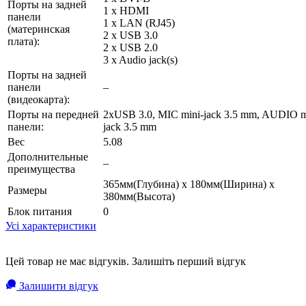
Порты на задней
1 x HDMI
панели
1 x LAN (RJ45)
(материнская
2 x USB 3.0
плата):
2 x USB 2.0
3 x Audio jack(s)
Порты на задней
панели
–
(видеокарта):
Порты на передней
2xUSB 3.0, MIC mini-jack 3.5 mm, AUDIO m
панели:
jack 3.5 mm
Вес
5.08
Дополнительные
–
преимущества
365мм(Глубина) x 180мм(Ширина) x
Размеры
380мм(Высота)
Блок питания
0
Усі характеристики
Цей товар не має відгуків. Залишіть перший відгук
Залишити відгук