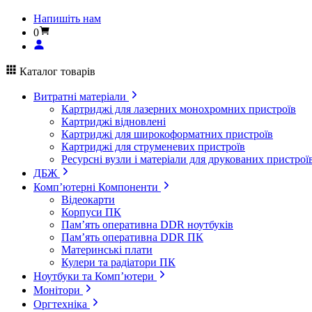
Напишіть нам
0
Каталог товарів
Витратні матеріали
Картриджі для лазерних монохромних пристроїв
Картриджі відновлені
Картриджі для широкоформатних пристроїв
Картриджі для струменевих пристроїв
Ресурсні вузли і матеріали для друкованих пристрої
ДБЖ
Комп’ютерні Компоненти
Відеокарти
Корпуси ПК
Пам’ять оперативна DDR ноутбуків
Пам’ять оперативна DDR ПК
Материнські плати
Кулери та радіатори ПК
Ноутбуки та Комп’ютери
Монітори
Оргтехніка