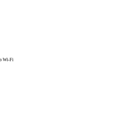
з Wi-Fi