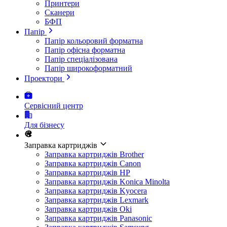
Принтери
Сканери
БФП
Папір
Папір кольоровий форматна
Папір офісна форматна
Папір спеціалізована
Папір широкоформатний
Проектори
Сервісний центр
Для бізнесу
Заправка картриджів
Заправка картриджів Brother
Заправка картриджів Canon
Заправка картриджів HP
Заправка картриджів Konica Minolta
Заправка картриджів Kyocera
Заправка картриджів Lexmark
Заправка картриджів Oki
Заправка картриджів Panasonic