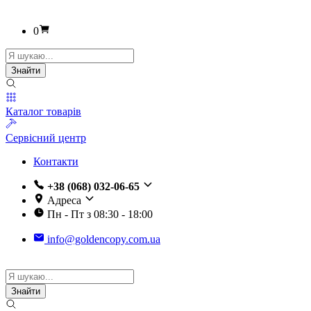
0
Пошук
товарів
Знайти
Каталог товарів
Сервісний центр
Контакти
+38 (068) 032-06-65
Адреса
Пн - Пт з 08:30 - 18:00
info@goldencopy.com.ua
Пошук
товарів
Знайти