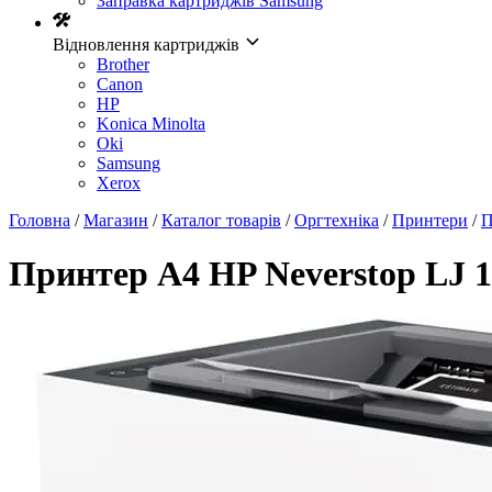
Заправка картриджів Samsung
Відновлення картриджів
Brother
Canon
HP
Konica Minolta
Oki
Samsung
Xerox
Головна
/
Магазин
/
Каталог товарів
/
Оргтехніка
/
Принтери
/
П
Принтер А4 HP Neverstop LJ 1