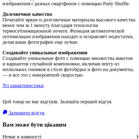
изображения с разных смартфонов с помощью Party Shuffle.
Долговечное качество
Печатайте яркие и долговечные материалы высокого качества
менее чем за 1 минуту благодаря технологии
термосублимационной печати. Функция автоматической
оптимизации изображения находит и исправляет недостатки,
делая ваши фотографии еще лучше.
Создавайте уникальные изображения
Создавайте уникальные фото с помощью множества макетов
и вариантов случайной компоновки, включая ленту из
нескольких снимков в стиле фотобудки и фото на документы,
— и все это с невероятной скоростью.
Усі характеристики
Цей товар не має відгуків. Залишіть перший відгук
Залишити відгук
Вам може бути цікавим
Немає в наявності
Н