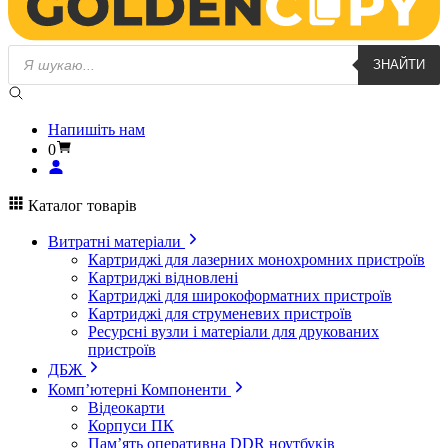
Пошук
ЗНАЙТИ
товарів
Напишіть нам
0
Каталог товарів
Витратні матеріали
Картриджі для лазерних монохромних пристроїв
Картриджі відновлені
Картриджі для широкоформатних пристроїв
Картриджі для струменевих пристроїв
Ресурсні вузли і матеріали для друкованих
пристроїв
ДБЖ
Комп’ютерні Компоненти
Відеокарти
Корпуси ПК
Пам’ять оперативна DDR ноутбуків