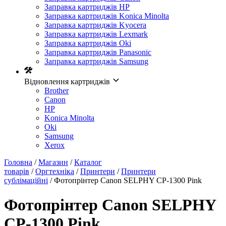
Заправка картриджів HP
Заправка картриджів Konica Minolta
Заправка картриджів Kyocera
Заправка картриджів Lexmark
Заправка картриджів Oki
Заправка картриджів Panasonic
Заправка картриджів Samsung
Відновлення картриджів
Brother
Canon
HP
Konica Minolta
Oki
Samsung
Xerox
Головна
/
Магазин
/
Каталог
товарів
/
Оргтехніка
/
Принтери
/
Принтери
сублімаційні
/ Фотопрінтер Canon SELPHY CP-1300 Pink
Фотопрінтер Canon SELPHY
CP-1300 Pink