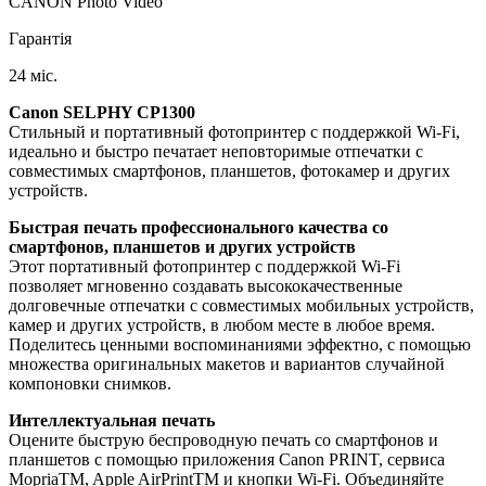
CANON Photo Video
Гарантія
24 міс.
Canon SELPHY CP1300
Стильный и портативный фотопринтер с поддержкой Wi-Fi,
идеально и быстро печатает неповторимые отпечатки с
совместимых смартфонов, планшетов, фотокамер и других
устройств.
Быстрая печать профессионального качества со
смартфонов, планшетов и других устройств
Этот портативный фотопринтер с поддержкой Wi-Fi
позволяет мгновенно создавать высококачественные
долговечные отпечатки с совместимых мобильных устройств,
камер и других устройств, в любом месте в любое время.
Поделитесь ценными воспоминаниями эффектно, с помощью
множества оригинальных макетов и вариантов случайной
компоновки снимков.
Интеллектуальная печать
Оцените быструю беспроводную печать со смартфонов и
планшетов с помощью приложения Canon PRINT, сервиса
MopriaTM, Apple AirPrintTM и кнопки Wi-Fi. Объединяйте