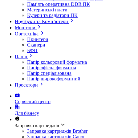
Пам’ять оперативна DDR ПК
Материнські плати
Кулери та радіатори ПК
Ноутбуки та Комп’ютери
Монітори
Оргтехніка
Принтери
Сканери
БФП
Папір
Папір кольоровий форматна
Папір офісна форматна
Папір спеціалізована
Папір широкоформатний
Проектори
Сервісний центр
Для бізнесу
Заправка картриджів
Заправка картриджів Brother
Заправка картриджів Canon