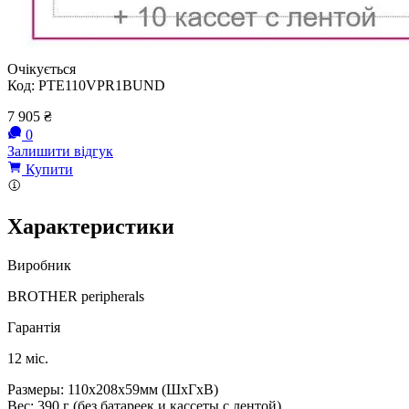
Очікується
Код:
PTE110VPR1BUND
7 905
₴
0
Залишити відгук
Купити
Характеристики
Виробник
BROTHER peripherals
Гарантія
12 міс.
Размеры: 110x208x59мм (ШxГxВ)
Вес: 390 г (без батареек и кассеты с лентой)