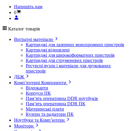
Напишіть нам
0
Каталог товарів
Витратні матеріали
Картриджі для лазерних монохромних пристроїв
Картриджі відновлені
Картриджі для широкоформатних пристроїв
Картриджі для струменевих пристроїв
Ресурсні вузли і матеріали для друкованих
пристроїв
ДБЖ
Комп’ютерні Компоненти
Відеокарти
Корпуси ПК
Пам’ять оперативна DDR ноутбуків
Пам’ять оперативна DDR ПК
Материнські плати
Кулери та радіатори ПК
Ноутбуки та Комп’ютери
Монітори