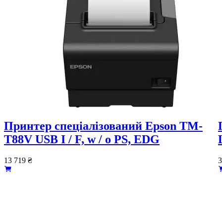
Принтер спеціалізований Epson TM-
T88V USB I / F, w / o PS, EDG
13 719
₴
3