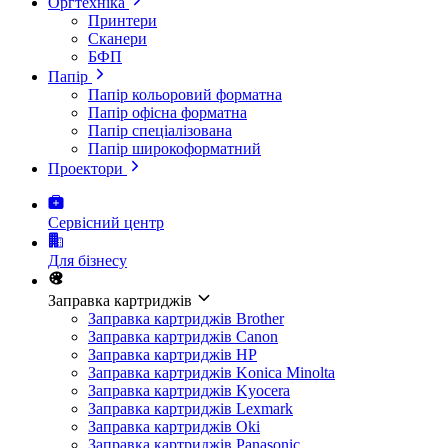
Оргтехніка
Принтери
Сканери
БФП
Папір
Папір кольоровий форматна
Папір офісна форматна
Папір спеціалізована
Папір широкоформатний
Проектори
Сервісний центр
Для бізнесу
Заправка картриджів
Заправка картриджів Brother
Заправка картриджів Canon
Заправка картриджів HP
Заправка картриджів Konica Minolta
Заправка картриджів Kyocera
Заправка картриджів Lexmark
Заправка картриджів Oki
Заправка картриджів Panasonic