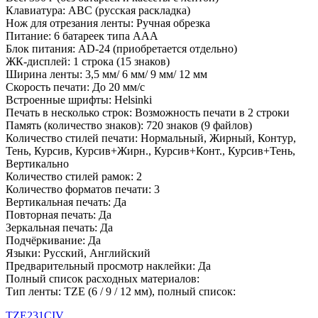
Клавиатура: ABC (русская раскладка)
Нож для отрезания ленты: Ручная обрезка
Питание: 6 батареек типа AAA
Блок питания: AD-24 (приобретается отдельно)
ЖК-дисплей: 1 строка (15 знаков)
Ширина ленты: 3,5 мм/ 6 мм/ 9 мм/ 12 мм
Скорость печати: До 20 мм/с
Встроенные шрифты: Helsinki
Печать в несколько строк: Возможность печати в 2 строки
Память (количество знаков): 720 знаков (9 файлов)
Количество стилей печати: Нормальный, Жирный, Контур,
Тень, Курсив, Курсив+Жирн., Курсив+Конт., Курсив+Тень,
Вертикально
Количество стилей рамок: 2
Количество форматов печати: 3
Вертикальная печать: Да
Повторная печать: Да
Зеркальная печать: Да
Подчёркивание: Да
Языки: Русский, Английский
Предварительный просмотр наклейки: Да
Полный список расходных материалов:
Тип ленты: TZE (6 / 9 / 12 мм), полный список:
TZE231CIV