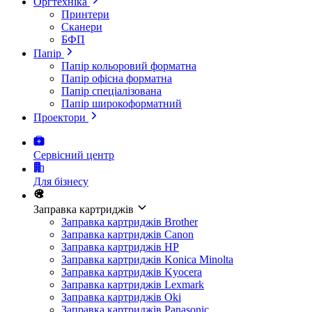
Оргтехніка
Принтери
Сканери
БФП
Папір
Папір кольоровий форматна
Папір офісна форматна
Папір спеціалізована
Папір широкоформатний
Проектори
Сервісний центр
Для бізнесу
Заправка картриджів
Заправка картриджів Brother
Заправка картриджів Canon
Заправка картриджів HP
Заправка картриджів Konica Minolta
Заправка картриджів Kyocera
Заправка картриджів Lexmark
Заправка картриджів Oki
Заправка картриджів Panasonic