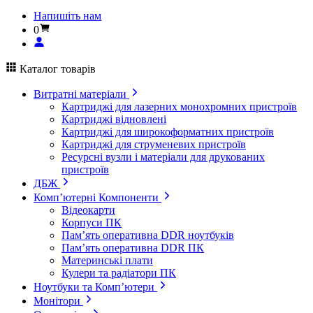
Напишіть нам
0
Каталог товарів
Витратні матеріали
Картриджі для лазерних монохромних пристроїв
Картриджі відновлені
Картриджі для широкоформатних пристроїв
Картриджі для струменевих пристроїв
Ресурсні вузли і матеріали для друкованих
пристроїв
ДБЖ
Комп’ютерні Компоненти
Відеокарти
Корпуси ПК
Пам’ять оперативна DDR ноутбуків
Пам’ять оперативна DDR ПК
Материнські плати
Кулери та радіатори ПК
Ноутбуки та Комп’ютери
Монітори