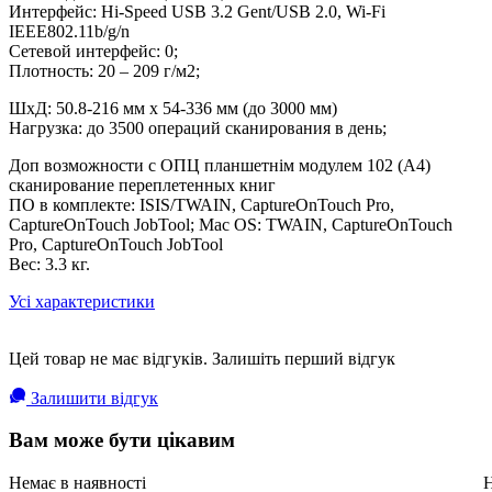
Интерфейс: Hi-Speed USB 3.2 Gent/USB 2.0, Wi-Fi
IEEE802.11b/g/n
Сетевой интерфейс: 0;
Плотность: 20 – 209 г/м2;
ШхД: 50.8-216 мм х 54-336 мм (до 3000 мм)
Нагрузка: до 3500 операций сканирования в день;
Доп возможности с ОПЦ планшетнім модулем 102 (А4)
сканирование переплетенных книг
ПО в комплекте: ISIS/TWAIN, CaptureOnTouch Pro,
CaptureOnTouch JobTool; Mac OS: TWAIN, CaptureOnTouch
Pro, CaptureOnTouch JobTool
Вес: 3.3 кг.
Усі характеристики
Цей товар не має відгуків. Залишіть перший відгук
Залишити відгук
Вам може бути цікавим
Немає в наявності
Н