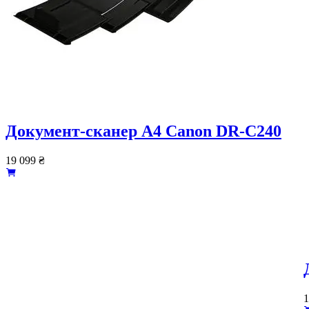
Документ-сканер А4 Canon DR-C240
19 099
₴
1