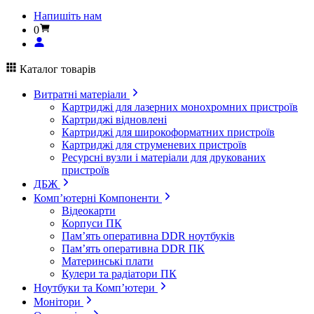
Напишіть нам
0
Каталог товарів
Витратні матеріали
Картриджі для лазерних монохромних пристроїв
Картриджі відновлені
Картриджі для широкоформатних пристроїв
Картриджі для струменевих пристроїв
Ресурсні вузли і матеріали для друкованих
пристроїв
ДБЖ
Комп’ютерні Компоненти
Відеокарти
Корпуси ПК
Пам’ять оперативна DDR ноутбуків
Пам’ять оперативна DDR ПК
Материнські плати
Кулери та радіатори ПК
Ноутбуки та Комп’ютери
Монітори