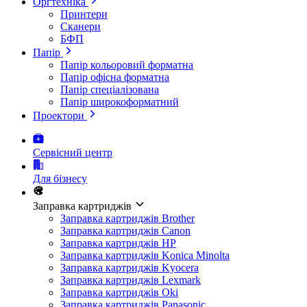
Оргтехніка
Принтери
Сканери
БФП
Папір
Папір кольоровий форматна
Папір офісна форматна
Папір спеціалізована
Папір широкоформатний
Проектори
Сервісний центр
Для бізнесу
Заправка картриджів
Заправка картриджів Brother
Заправка картриджів Canon
Заправка картриджів HP
Заправка картриджів Konica Minolta
Заправка картриджів Kyocera
Заправка картриджів Lexmark
Заправка картриджів Oki
Заправка картриджів Panasonic