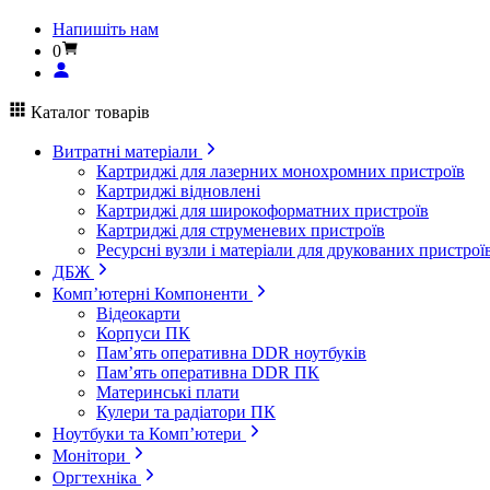
Напишіть нам
0
Каталог товарів
Витратні матеріали
Картриджі для лазерних монохромних пристроїв
Картриджі відновлені
Картриджі для широкоформатних пристроїв
Картриджі для струменевих пристроїв
Ресурсні вузли і матеріали для друкованих пристрої
ДБЖ
Комп’ютерні Компоненти
Відеокарти
Корпуси ПК
Пам’ять оперативна DDR ноутбуків
Пам’ять оперативна DDR ПК
Материнські плати
Кулери та радіатори ПК
Ноутбуки та Комп’ютери
Монітори
Оргтехніка