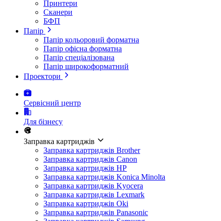
Принтери
Сканери
БФП
Папір
Папір кольоровий форматна
Папір офісна форматна
Папір спеціалізована
Папір широкоформатний
Проектори
Сервісний центр
Для бізнесу
Заправка картриджів
Заправка картриджів Brother
Заправка картриджів Canon
Заправка картриджів HP
Заправка картриджів Konica Minolta
Заправка картриджів Kyocera
Заправка картриджів Lexmark
Заправка картриджів Oki
Заправка картриджів Panasonic