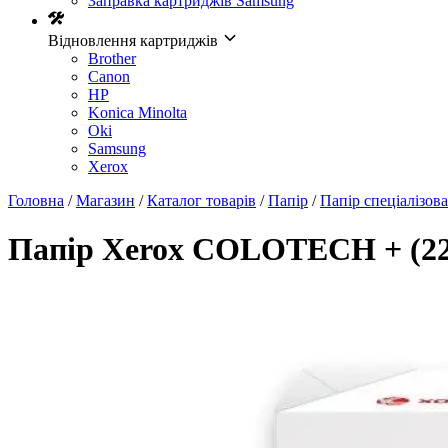
Заправка картриджів Samsung
Відновлення картриджів
Brother
Canon
HP
Konica Minolta
Oki
Samsung
Xerox
Головна
/
Магазин
/
Каталог товарів
/
Папір
/
Папір спеціалізов
Папір Xerox COLOTECH + (220