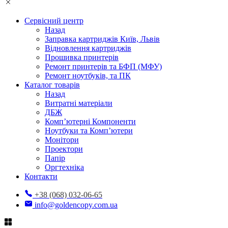
Сервісний центр
Назад
Заправка картриджів Київ, Львів
Відновлення картриджів
Прошивка принтерів
Ремонт принтерів та БФП (МФУ)
Ремонт ноутбуків, та ПК
Каталог товарів
Назад
Витратні матеріали
ДБЖ
Комп’ютерні Компоненти
Ноутбуки та Комп’ютери
Монітори
Проектори
Папір
Оргтехніка
Контакти
+38 (068) 032-06-65
info@goldencopy.com.ua