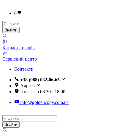
0
Пошук
товарів
Знайти
Каталог товарів
Сервісний центр
Контакти
+38 (068) 032-06-65
Адреса
Пн - Пт з 08:30 - 18:00
info@goldencopy.com.ua
Пошук
товарів
Знайти