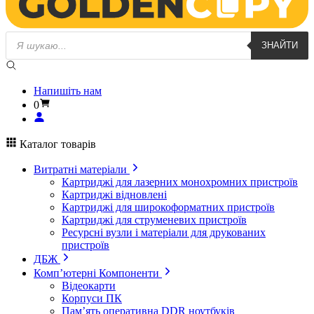
Пошук
ЗНАЙТИ
товарів
Напишіть нам
0
Каталог товарів
Витратні матеріали
Картриджі для лазерних монохромних пристроїв
Картриджі відновлені
Картриджі для широкоформатних пристроїв
Картриджі для струменевих пристроїв
Ресурсні вузли і матеріали для друкованих
пристроїв
ДБЖ
Комп’ютерні Компоненти
Відеокарти
Корпуси ПК
Пам’ять оперативна DDR ноутбуків