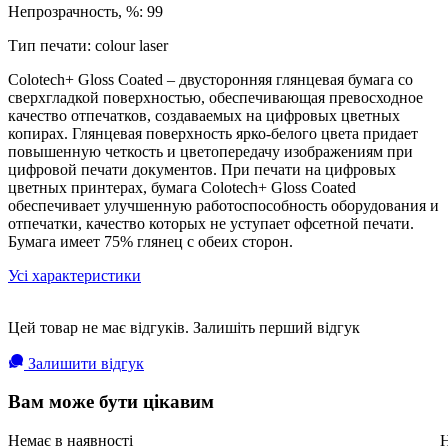
Непрозрачность, %: 99
Тип печати: colour laser
Colotech+ Gloss Coated – двусторонняя глянцевая бумага со
сверхгладкой поверхностью, обеспечивающая превосходное
качество отпечатков, создаваемых на цифровых цветных
копирах. Глянцевая поверхность ярко-белого цвета придает
повышенную четкость и цветопередачу изображениям при
цифровой печати документов. При печати на цифровых
цветных принтерах, бумага Colotech+ Gloss Coated
обеспечивает улучшенную работоспособность оборудования и
отпечатки, качество которых не уступает офсетной печати.
Бумага имеет 75% глянец с обеих сторон.
Усі характеристики
Цей товар не має відгуків. Залишіть перший відгук
Залишити відгук
Вам може бути цікавим
Немає в наявності
Н