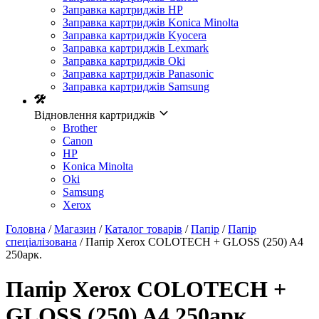
Заправка картриджів HP
Заправка картриджів Konica Minolta
Заправка картриджів Kyocera
Заправка картриджів Lexmark
Заправка картриджів Oki
Заправка картриджів Panasonic
Заправка картриджів Samsung
Відновлення картриджів
Brother
Canon
HP
Konica Minolta
Oki
Samsung
Xerox
Головна
/
Магазин
/
Каталог товарів
/
Папір
/
Папір
спеціалізована
/ Папір Xerox COLOTECH + GLOSS (250) A4
250арк.
Папір Xerox COLOTECH +
GLOSS (250) A4 250арк.