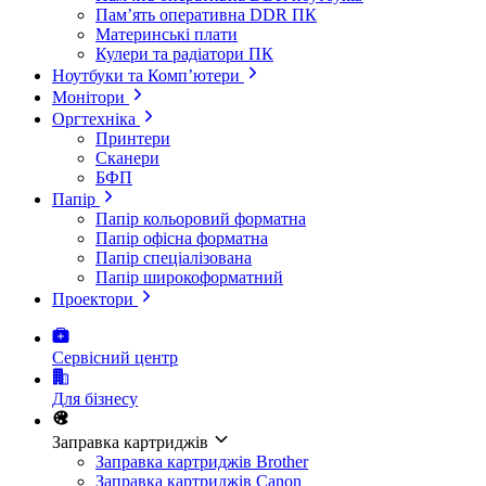
Пам’ять оперативна DDR ПК
Материнські плати
Кулери та радіатори ПК
Ноутбуки та Комп’ютери
Монітори
Оргтехніка
Принтери
Сканери
БФП
Папір
Папір кольоровий форматна
Папір офісна форматна
Папір спеціалізована
Папір широкоформатний
Проектори
Сервісний центр
Для бізнесу
Заправка картриджів
Заправка картриджів Brother
Заправка картриджів Canon