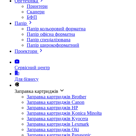
Оргтехніка
Принтери
Сканери
БФП
Папір
Папір кольоровий форматна
Папір офісна форматна
Папір спеціалізована
Папір широкоформатний
Проектори
Сервісний центр
Для бізнесу
Заправка картриджів
Заправка картриджів Brother
Заправка картриджів Canon
Заправка картриджів HP
Заправка картриджів Konica Minolta
Заправка картриджів Kyocera
Заправка картриджів Lexmark
Заправка картриджів Oki
Заправка картриджів Panasonic