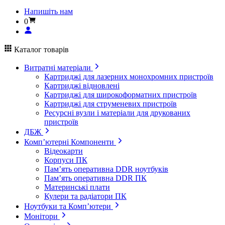
Напишіть нам
0
Каталог товарів
Витратні матеріали
Картриджі для лазерних монохромних пристроїв
Картриджі відновлені
Картриджі для широкоформатних пристроїв
Картриджі для струменевих пристроїв
Ресурсні вузли і матеріали для друкованих
пристроїв
ДБЖ
Комп’ютерні Компоненти
Відеокарти
Корпуси ПК
Пам’ять оперативна DDR ноутбуків
Пам’ять оперативна DDR ПК
Материнські плати
Кулери та радіатори ПК
Ноутбуки та Комп’ютери
Монітори