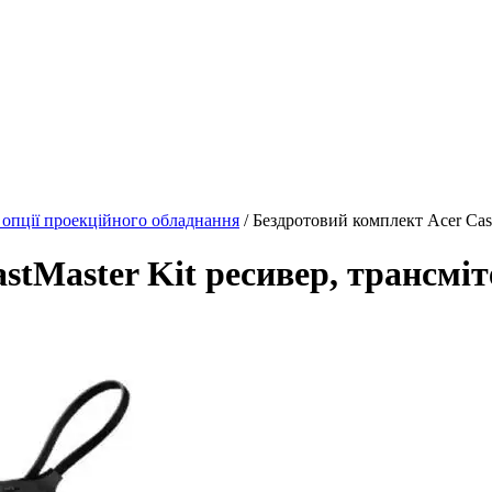
 опції проекційного обладнання
/ Бездротовий комплект Acer Cas
stMaster Kit ресивер, трансм