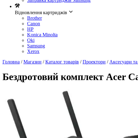
Заправка картриджів Samsung
Відновлення картриджів
Brother
Canon
HP
Konica Minolta
Oki
Samsung
Xerox
Головна
/
Магазин
/
Каталог товарів
/
Проектори
/
Аксесуари та
Бездротовий комплект Acer Ca