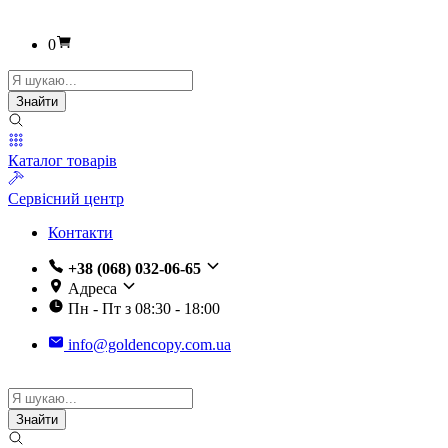
0
Пошук
товарів
Знайти
Каталог товарів
Сервісний центр
Контакти
+38 (068) 032-06-65
Адреса
Пн - Пт з 08:30 - 18:00
info@goldencopy.com.ua
Пошук
товарів
Знайти