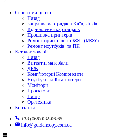
Сервісний центр
Назад
Заправка картриджів Київ, Львів
Відновлення картриджів
Прошивка принтерів
Ремонт принтерів та БФП (МФУ)
Ремонт ноутбуків, та ПК
Каталог товарів
Назад
Витратні матеріали
ДБЖ
Комп’ютерні Компоненти
Ноутбуки та Комп’ютери
Монітори
Проектори
Папір
Оргтехніка
Контакти
+38 (068) 032-06-65
info@goldencopy.com.ua