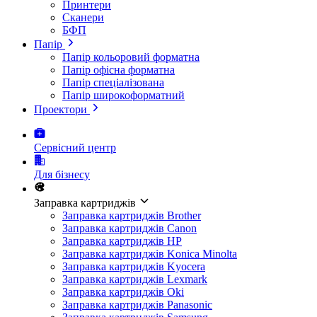
Принтери
Сканери
БФП
Папір
Папір кольоровий форматна
Папір офісна форматна
Папір спеціалізована
Папір широкоформатний
Проектори
Сервісний центр
Для бізнесу
Заправка картриджів
Заправка картриджів Brother
Заправка картриджів Canon
Заправка картриджів HP
Заправка картриджів Konica Minolta
Заправка картриджів Kyocera
Заправка картриджів Lexmark
Заправка картриджів Oki
Заправка картриджів Panasonic