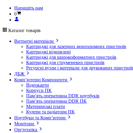
Напишіть нам
0
Каталог товарів
Витратні матеріали
Картриджі для лазерних монохромних пристроїв
Картриджі відновлені
Картриджі для широкоформатних пристроїв
Картриджі для струменевих пристроїв
Ресурсні вузли і матеріали для друкованих пристрої
ДБЖ
Комп’ютерні Компоненти
Відеокарти
Корпуси ПК
Пам’ять оперативна DDR ноутбуків
Пам’ять оперативна DDR ПК
Материнські плати
Кулери та радіатори ПК
Ноутбуки та Комп’ютери
Монітори
Оргтехніка