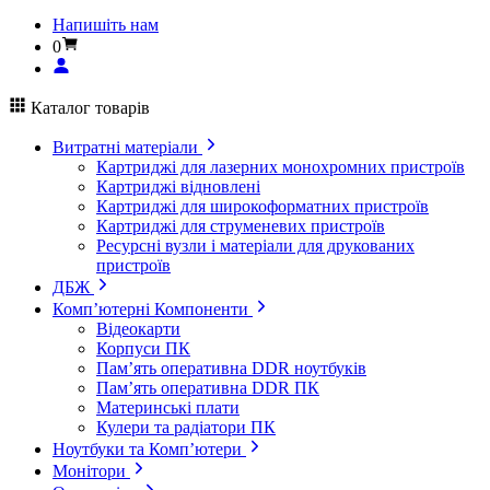
Напишіть нам
0
Каталог товарів
Витратні матеріали
Картриджі для лазерних монохромних пристроїв
Картриджі відновлені
Картриджі для широкоформатних пристроїв
Картриджі для струменевих пристроїв
Ресурсні вузли і матеріали для друкованих
пристроїв
ДБЖ
Комп’ютерні Компоненти
Відеокарти
Корпуси ПК
Пам’ять оперативна DDR ноутбуків
Пам’ять оперативна DDR ПК
Материнські плати
Кулери та радіатори ПК
Ноутбуки та Комп’ютери
Монітори