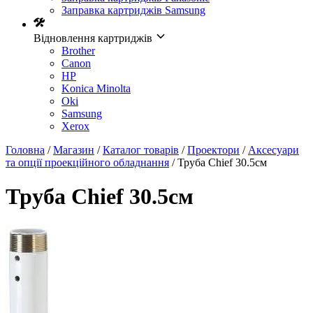
Заправка картриджів Samsung
Відновлення картриджів
Brother
Canon
HP
Konica Minolta
Oki
Samsung
Xerox
Головна
/
Магазин
/
Каталог товарів
/
Проектори
/
Аксесуари
та опції проекційного обладнання
/ Труба Chief 30.5см
Труба Chief 30.5см