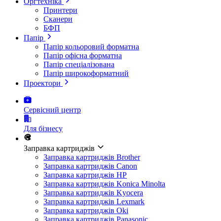
Оргтехніка
Принтери
Сканери
БФП
Папір
Папір кольоровий форматна
Папір офісна форматна
Папір спеціалізована
Папір широкоформатний
Проектори
Сервісний центр
Для бізнесу
Заправка картриджів
Заправка картриджів Brother
Заправка картриджів Canon
Заправка картриджів HP
Заправка картриджів Konica Minolta
Заправка картриджів Kyocera
Заправка картриджів Lexmark
Заправка картриджів Oki
Заправка картриджів Panasonic