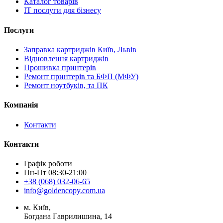
Каталог товарів
IT послуги для бізнесу
Послуги
Заправка картриджів Київ, Львів
Відновлення картриджів
Прошивка принтерів
Ремонт принтерів та БФП (МФУ)
Ремонт ноутбуків, та ПК
Компанія
Контакти
Контакти
Графік роботи
Пн-Пт 08:30-21:00
+38 (068) 032-06-65
info@goldencopy.com.ua
м. Київ,
Богдана Гаврилишина, 14