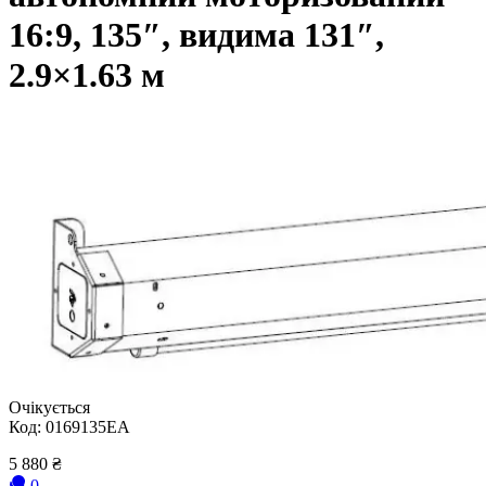
16:9, 135″, видима 131″,
2.9×1.63 м
Очікується
Код:
0169135EA
5 880
₴
0