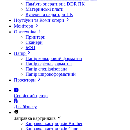
Пам’ять оперативна DDR ПК
Материнські плати
Кулери та радіатори ПК
Ноутбуки та Комп’ютери
Монітори
Оргтехніка
Принтери
Сканери
БФП
Папір
Папір кольоровий форматна
Папір офісна форматна
Папір спеціалізована
Папір широкоформатний
Проектори
Сервісний центр
Для бізнесу
Заправка картриджів
Заправка картриджів Brother
Заправка картриджів Canon