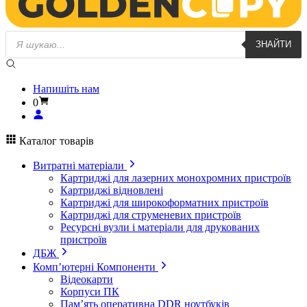
Пошук
ЗНАЙТИ
товарів
Напишіть нам
0
Каталог товарів
Витратні матеріали
Картриджі для лазерних монохромних пристроїв
Картриджі відновлені
Картриджі для широкоформатних пристроїв
Картриджі для струменевих пристроїв
Ресурсні вузли і матеріали для друкованих
пристроїв
ДБЖ
Комп’ютерні Компоненти
Відеокарти
Корпуси ПК
Пам’ять оперативна DDR ноутбуків