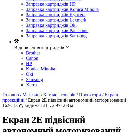
Заправка картриджів HP
Заправка картриджів Konica Minolta
Заправка картриджів Kyocera
Заправка картриджів Lexmark
Заправка картриджів Oki
Заправка картриджів Panasonic
Заправка картриджів Samsung
Відновлення картриджів
Brother
Canon
HP
Konica Minolta
Oki
Samsung
Xerox
Головна
/
Магазин
/
Каталог товарів
/
Проектори
/
Екрани
проекційні
/ Екран 2E підвісний автономний моторизований
16:9, 135″, видима 131″, 2.9×1.63 м
Екран 2E підвісний
автономний моторизований