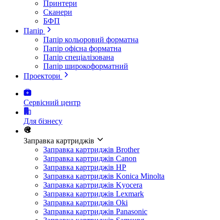
Принтери
Сканери
БФП
Папір
Папір кольоровий форматна
Папір офісна форматна
Папір спеціалізована
Папір широкоформатний
Проектори
Сервісний центр
Для бізнесу
Заправка картриджів
Заправка картриджів Brother
Заправка картриджів Canon
Заправка картриджів HP
Заправка картриджів Konica Minolta
Заправка картриджів Kyocera
Заправка картриджів Lexmark
Заправка картриджів Oki
Заправка картриджів Panasonic