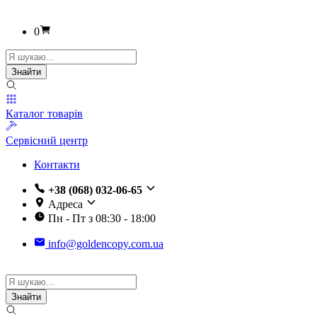
0
Пошук
товарів
Знайти
Каталог товарів
Сервісний центр
Контакти
+38 (068) 032-06-65
Адреса
Пн - Пт з 08:30 - 18:00
info@goldencopy.com.ua
Пошук
товарів
Знайти