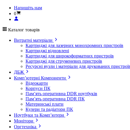
Напишіть нам
0
Каталог товарів
Витратні матеріали
Картриджі для лазерних монохромних пристроїв
Картриджі відновлені
Картриджі для широкоформатних пристроїв
Картриджі для струменевих пристроїв
Ресурсні вузли і матеріали для друкованих пристрої
ДБЖ
Комп’ютерні Компоненти
Відеокарти
Корпуси ПК
Пам’ять оперативна DDR ноутбуків
Пам’ять оперативна DDR ПК
Материнські плати
Кулери та радіатори ПК
Ноутбуки та Комп’ютери
Монітори
Оргтехніка