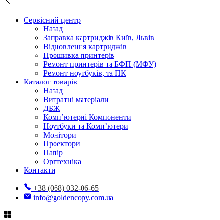
Сервісний центр
Назад
Заправка картриджів Київ, Львів
Відновлення картриджів
Прошивка принтерів
Ремонт принтерів та БФП (МФУ)
Ремонт ноутбуків, та ПК
Каталог товарів
Назад
Витратні матеріали
ДБЖ
Комп’ютерні Компоненти
Ноутбуки та Комп’ютери
Монітори
Проектори
Папір
Оргтехніка
Контакти
+38 (068) 032-06-65
info@goldencopy.com.ua