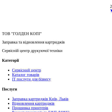
2
ТОВ "ГОЛДЕН КОПІ"
Заправка та відновлення картриджів
Сервісній центр друкуючої техніки
Категорії
Сервісний центр
Каталог товарів
IT послуги для бізнесу
Послуги
Заправка картриджів Київ, Львів
Відновлення картриджів
Прошивка принтерів