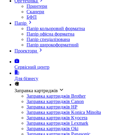
Оргтехніка
Принтери
Сканери
БФП
Папір
Папір кольоровий форматна
Папір офісна форматна
Папір спеціалізована
Папір широкоформатний
Проектори
Сервісний центр
Для бізнесу
Заправка картриджів
Заправка картриджів Brother
Заправка картриджів Canon
Заправка картриджів HP
Заправка картриджів Konica Minolta
Заправка картриджів Kyocera
Заправка картриджів Lexmark
Заправка картриджів Oki
Заправка картриджів Panasonic