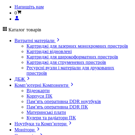
Напишіть нам
0
Каталог товарів
Витратні матеріали
Картриджі для лазерних монохромних пристроїв
Картриджі відновлені
Картриджі для широкоформатних пристроїв
Картриджі для струменевих пристроїв
Ресурсні вузли і матеріали для друкованих
пристроїв
ДБЖ
Комп’ютерні Компоненти
Відеокарти
Корпуси ПК
Пам’ять оперативна DDR ноутбуків
Пам’ять оперативна DDR ПК
Материнські плати
Кулери та радіатори ПК
Ноутбуки та Комп’ютери
Монітори