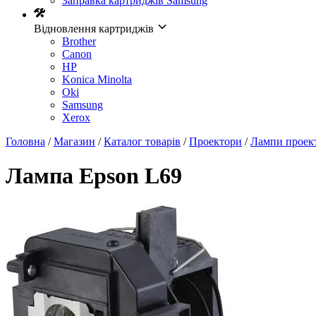
Заправка картриджів Samsung
Відновлення картриджів
Brother
Canon
HP
Konica Minolta
Oki
Samsung
Xerox
Головна
/
Магазин
/
Каталог товарів
/
Проектори
/
Лампи проек
Лампа Epson L69