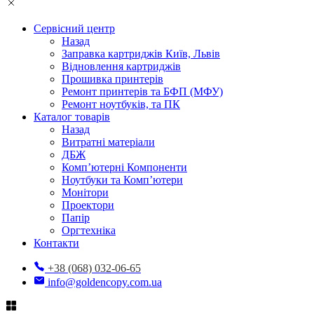
Сервісний центр
Назад
Заправка картриджів Київ, Львів
Відновлення картриджів
Прошивка принтерів
Ремонт принтерів та БФП (МФУ)
Ремонт ноутбуків, та ПК
Каталог товарів
Назад
Витратні матеріали
ДБЖ
Комп’ютерні Компоненти
Ноутбуки та Комп’ютери
Монітори
Проектори
Папір
Оргтехніка
Контакти
+38 (068) 032-06-65
info@goldencopy.com.ua