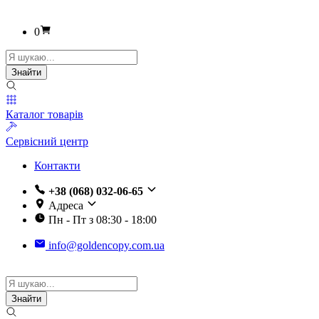
0
Пошук
товарів
Знайти
Каталог товарів
Сервісний центр
Контакти
+38 (068) 032-06-65
Адреса
Пн - Пт з 08:30 - 18:00
info@goldencopy.com.ua
Пошук
товарів
Знайти