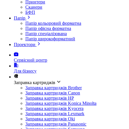
Принтери
Сканери
БФП
Папір
Папір кольоровий форматна
Папір офісна форматна
Папір спеціалізована
Папір широкоформатний
Проектори
Сервісний центр
Для бізнесу
Заправка картриджів
Заправка картриджів Brother
Заправка картриджів Canon
Заправка картриджів HP
Заправка картриджів Konica Minolta
Заправка картриджів Kyocera
Заправка картриджів Lexmark
Заправка картриджів Oki
Заправка картриджів Panasonic