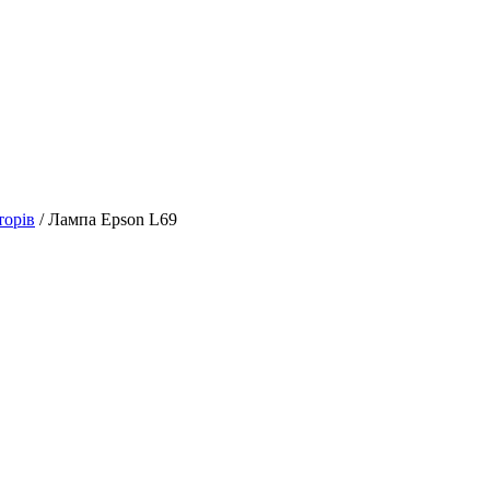
торів
/ Лампа Epson L69