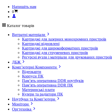
Напишіть нам
0
Каталог товарів
Витратні матеріали
Картриджі для лазерних монохромних пристроїв
Картриджі відновлені
Картриджі для широкоформатних пристроїв
Картриджі для струменевих пристроїв
Ресурсні вузли і матеріали для друкованих пристрої
ДБЖ
Комп’ютерні Компоненти
Відеокарти
Корпуси ПК
Пам’ять оперативна DDR ноутбуків
Пам’ять оперативна DDR ПК
Материнські плати
Кулери та радіатори ПК
Ноутбуки та Комп’ютери
Монітори
Оргтехніка