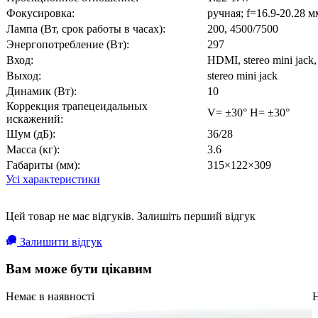
Фокусировка:
ручная; f=16.9-20.28 м
Лампа (Вт, срок работы в часах):
200, 4500/7500
Энергопотребление (Вт):
297
Вход:
HDMI, stereo mini jack
Выход:
stereo mini jack
Динамик (Вт):
10
Коррекция трапецеидальных
V= ±30° H= ±30°
искажений:
Шум (дБ):
36/28
Масса (кг):
3.6
Габариты (мм):
315×122×309
Усі характеристики
Цей товар не має відгуків. Залишіть перший відгук
Залишити відгук
Вам може бути цікавим
Немає в наявності
Н