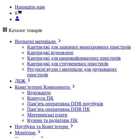
Напишіть нам
0
Каталог товарів
Витратні матеріали
Картриджі для лазерних монохромних пристроїв
Картриджі відновлені
Картриджі для широкоформатних пристроїв
Картриджі для струменевих пристроїв
Ресурсні вузли і матеріали для друкованих
пристроїв
ДБЖ
Комп’ютерні Компоненти
Відеокарти
Корпуси ПК
Пам’ять оперативна DDR ноутбуків
Пам’ять оперативна DDR ПК
Материнські плати
Кулери та радіатори ПК
Ноутбуки та Комп’ютери
Монітори