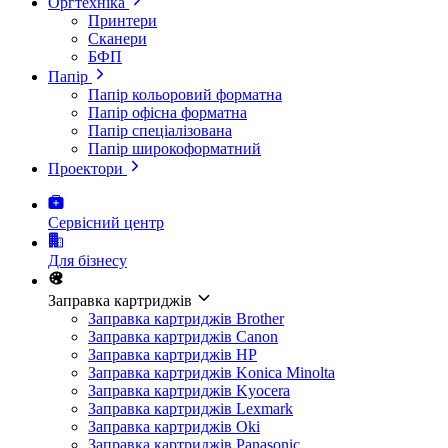
Оргтехніка
Принтери
Сканери
БФП
Папір
Папір кольоровий форматна
Папір офісна форматна
Папір спеціалізована
Папір широкоформатний
Проектори
Сервісний центр
Для бізнесу
Заправка картриджів
Заправка картриджів Brother
Заправка картриджів Canon
Заправка картриджів HP
Заправка картриджів Konica Minolta
Заправка картриджів Kyocera
Заправка картриджів Lexmark
Заправка картриджів Oki
Заправка картриджів Panasonic