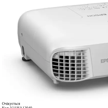
Очікується
Код:
V11HA12040