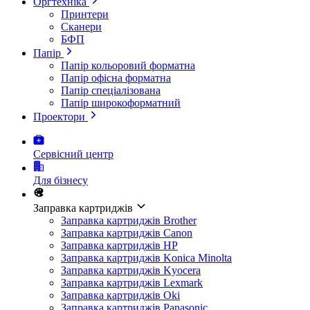
Оргтехніка
Принтери
Сканери
БФП
Папір
Папір кольоровий форматна
Папір офісна форматна
Папір спеціалізована
Папір широкоформатний
Проектори
Сервісний центр
Для бізнесу
Заправка картриджів
Заправка картриджів Brother
Заправка картриджів Canon
Заправка картриджів HP
Заправка картриджів Konica Minolta
Заправка картриджів Kyocera
Заправка картриджів Lexmark
Заправка картриджів Oki
Заправка картриджів Panasonic