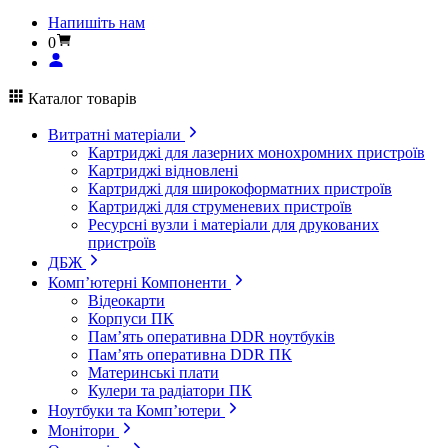
Напишіть нам
0
Каталог товарів
Витратні матеріали
Картриджі для лазерних монохромних пристроїв
Картриджі відновлені
Картриджі для широкоформатних пристроїв
Картриджі для струменевих пристроїв
Ресурсні вузли і матеріали для друкованих
пристроїв
ДБЖ
Комп’ютерні Компоненти
Відеокарти
Корпуси ПК
Пам’ять оперативна DDR ноутбуків
Пам’ять оперативна DDR ПК
Материнські плати
Кулери та радіатори ПК
Ноутбуки та Комп’ютери
Монітори