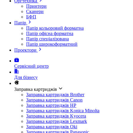
Оргтехніка
Принтери
Сканери
БФП
Папір
Папір кольоровий форматна
Папір офісна форматна
Папір спеціалізована
Папір широкоформатний
Проектори
Сервісний центр
Для бізнесу
Заправка картриджів
Заправка картриджів Brother
Заправка картриджів Canon
Заправка картриджів HP
Заправка картриджів Konica Minolta
Заправка картриджів Kyocera
Заправка картриджів Lexmark
Заправка картриджів Oki
Заправка картриджів Panasonic