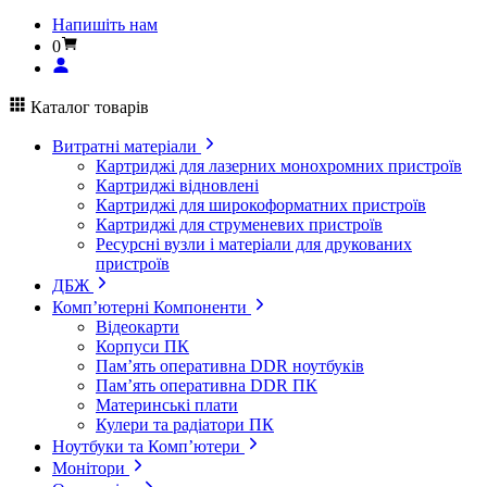
Напишіть нам
0
Каталог товарів
Витратні матеріали
Картриджі для лазерних монохромних пристроїв
Картриджі відновлені
Картриджі для широкоформатних пристроїв
Картриджі для струменевих пристроїв
Ресурсні вузли і матеріали для друкованих
пристроїв
ДБЖ
Комп’ютерні Компоненти
Відеокарти
Корпуси ПК
Пам’ять оперативна DDR ноутбуків
Пам’ять оперативна DDR ПК
Материнські плати
Кулери та радіатори ПК
Ноутбуки та Комп’ютери
Монітори