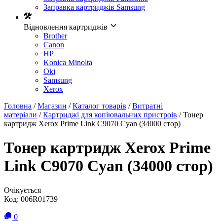
Заправка картриджів Samsung
Відновлення картриджів
Brother
Canon
HP
Konica Minolta
Oki
Samsung
Xerox
Головна
/
Магазин
/
Каталог товарів
/
Витратні
матеріали
/
Картриджі для копіювальних пристроів
/ Тонер
картридж Xerox Prime Link C9070 Cyan (34000 стор)
Тонер картридж Xerox Prime
Link C9070 Cyan (34000 стор)
Очікується
Код:
006R01739
0