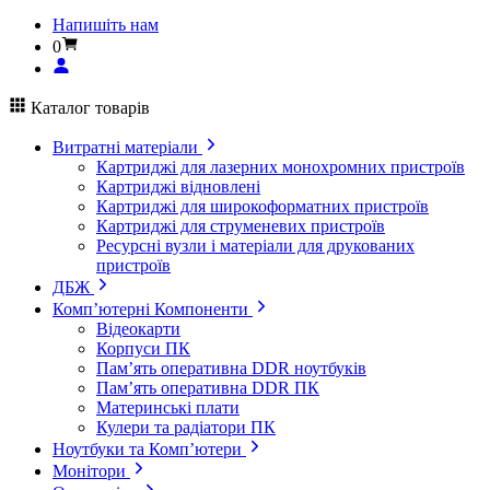
Напишіть нам
0
Каталог товарів
Витратні матеріали
Картриджі для лазерних монохромних пристроїв
Картриджі відновлені
Картриджі для широкоформатних пристроїв
Картриджі для струменевих пристроїв
Ресурсні вузли і матеріали для друкованих
пристроїв
ДБЖ
Комп’ютерні Компоненти
Відеокарти
Корпуси ПК
Пам’ять оперативна DDR ноутбуків
Пам’ять оперативна DDR ПК
Материнські плати
Кулери та радіатори ПК
Ноутбуки та Комп’ютери
Монітори