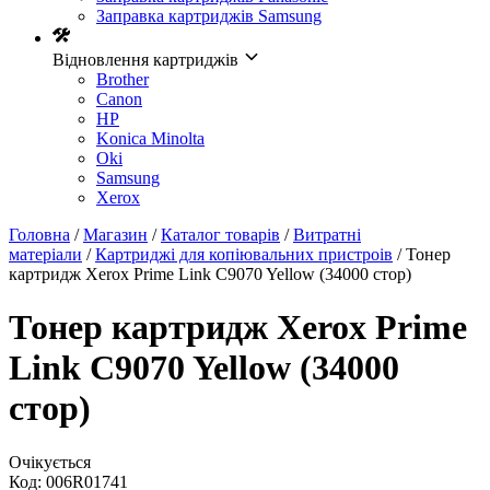
Заправка картриджів Samsung
Відновлення картриджів
Brother
Canon
HP
Konica Minolta
Oki
Samsung
Xerox
Головна
/
Магазин
/
Каталог товарів
/
Витратні
матеріали
/
Картриджі для копіювальних пристроів
/ Тонер
картридж Xerox Prime Link C9070 Yellow (34000 стор)
Тонер картридж Xerox Prime
Link C9070 Yellow (34000
стор)
Очікується
Код:
006R01741