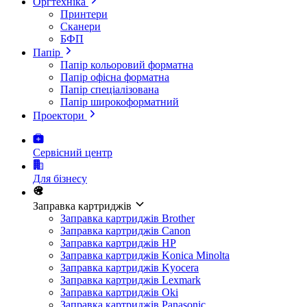
Оргтехніка
Принтери
Сканери
БФП
Папір
Папір кольоровий форматна
Папір офісна форматна
Папір спеціалізована
Папір широкоформатний
Проектори
Сервісний центр
Для бізнесу
Заправка картриджів
Заправка картриджів Brother
Заправка картриджів Canon
Заправка картриджів HP
Заправка картриджів Konica Minolta
Заправка картриджів Kyocera
Заправка картриджів Lexmark
Заправка картриджів Oki
Заправка картриджів Panasonic