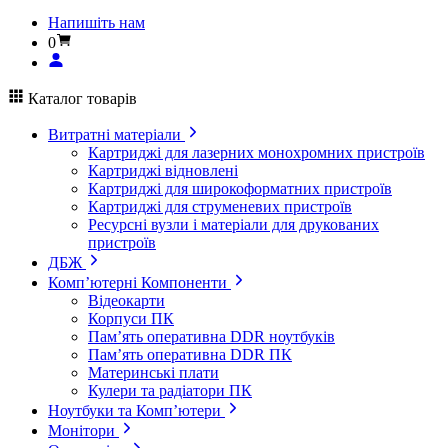
Напишіть нам
0
Каталог товарів
Витратні матеріали
Картриджі для лазерних монохромних пристроїв
Картриджі відновлені
Картриджі для широкоформатних пристроїв
Картриджі для струменевих пристроїв
Ресурсні вузли і матеріали для друкованих
пристроїв
ДБЖ
Комп’ютерні Компоненти
Відеокарти
Корпуси ПК
Пам’ять оперативна DDR ноутбуків
Пам’ять оперативна DDR ПК
Материнські плати
Кулери та радіатори ПК
Ноутбуки та Комп’ютери
Монітори