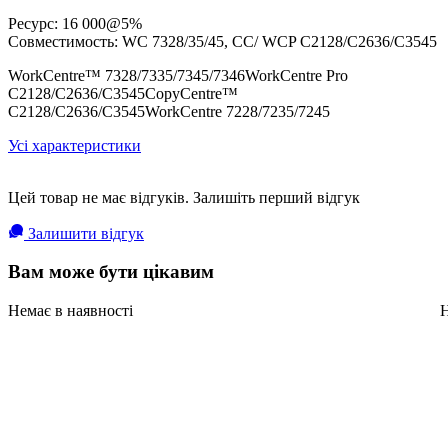
Ресурс: 16 000@5%
Совместимость: WC 7328/35/45, CC/ WCP C2128/C2636/C3545
WorkCentre™ 7328/7335/7345/7346WorkCentre Pro
C2128/C2636/C3545CopyCentre™
C2128/C2636/C3545WorkCentre 7228/7235/7245
Усі характеристики
Цей товар не має відгуків. Залишіть перший відгук
Залишити відгук
Вам може бути цікавим
Немає в наявності
Н