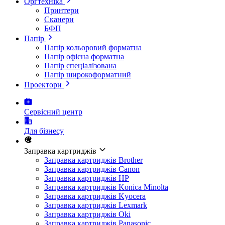
Оргтехніка
Принтери
Сканери
БФП
Папір
Папір кольоровий форматна
Папір офісна форматна
Папір спеціалізована
Папір широкоформатний
Проектори
Сервісний центр
Для бізнесу
Заправка картриджів
Заправка картриджів Brother
Заправка картриджів Canon
Заправка картриджів HP
Заправка картриджів Konica Minolta
Заправка картриджів Kyocera
Заправка картриджів Lexmark
Заправка картриджів Oki
Заправка картриджів Panasonic