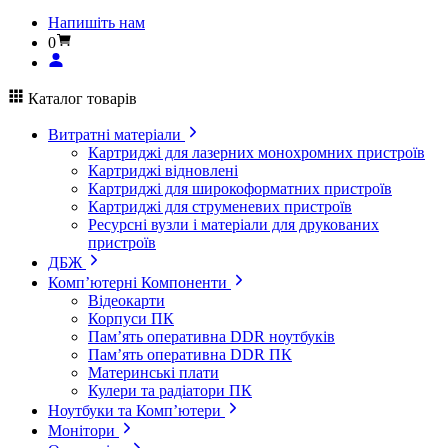
Напишіть нам
0
Каталог товарів
Витратні матеріали
Картриджі для лазерних монохромних пристроїв
Картриджі відновлені
Картриджі для широкоформатних пристроїв
Картриджі для струменевих пристроїв
Ресурсні вузли і матеріали для друкованих
пристроїв
ДБЖ
Комп’ютерні Компоненти
Відеокарти
Корпуси ПК
Пам’ять оперативна DDR ноутбуків
Пам’ять оперативна DDR ПК
Материнські плати
Кулери та радіатори ПК
Ноутбуки та Комп’ютери
Монітори