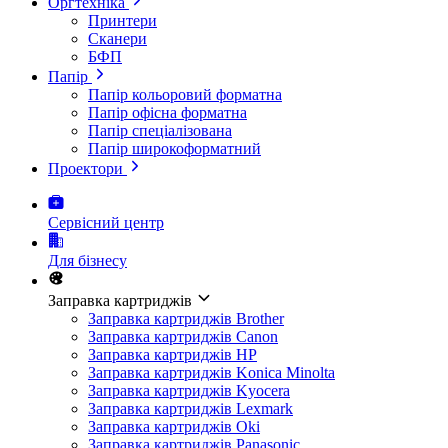
Оргтехніка
Принтери
Сканери
БФП
Папір
Папір кольоровий форматна
Папір офісна форматна
Папір спеціалізована
Папір широкоформатний
Проектори
Сервісний центр
Для бізнесу
Заправка картриджів
Заправка картриджів Brother
Заправка картриджів Canon
Заправка картриджів HP
Заправка картриджів Konica Minolta
Заправка картриджів Kyocera
Заправка картриджів Lexmark
Заправка картриджів Oki
Заправка картриджів Panasonic