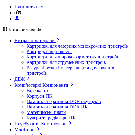
Напишіть нам
0
Каталог товарів
Витратні матеріали
Картриджі для лазерних монохромних пристроїв
Картриджі відновлені
Картриджі для широкоформатних пристроїв
Картриджі для струменевих пристроїв
Ресурсні вузли і матеріали для друкованих
пристроїв
ДБЖ
Комп’ютерні Компоненти
Відеокарти
Корпуси ПК
Пам’ять оперативна DDR ноутбуків
Пам’ять оперативна DDR ПК
Материнські плати
Кулери та радіатори ПК
Ноутбуки та Комп’ютери
Монітори