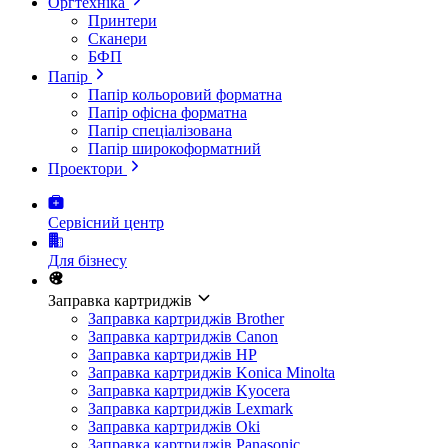
Оргтехніка
Принтери
Сканери
БФП
Папір
Папір кольоровий форматна
Папір офісна форматна
Папір спеціалізована
Папір широкоформатний
Проектори
Сервісний центр
Для бізнесу
Заправка картриджів
Заправка картриджів Brother
Заправка картриджів Canon
Заправка картриджів HP
Заправка картриджів Konica Minolta
Заправка картриджів Kyocera
Заправка картриджів Lexmark
Заправка картриджів Oki
Заправка картриджів Panasonic