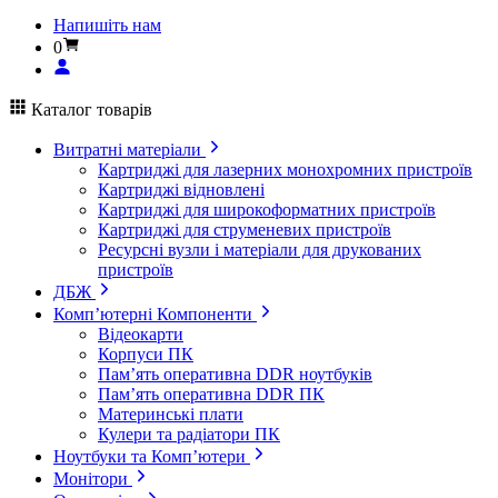
Напишіть нам
0
Каталог товарів
Витратні матеріали
Картриджі для лазерних монохромних пристроїв
Картриджі відновлені
Картриджі для широкоформатних пристроїв
Картриджі для струменевих пристроїв
Ресурсні вузли і матеріали для друкованих
пристроїв
ДБЖ
Комп’ютерні Компоненти
Відеокарти
Корпуси ПК
Пам’ять оперативна DDR ноутбуків
Пам’ять оперативна DDR ПК
Материнські плати
Кулери та радіатори ПК
Ноутбуки та Комп’ютери
Монітори