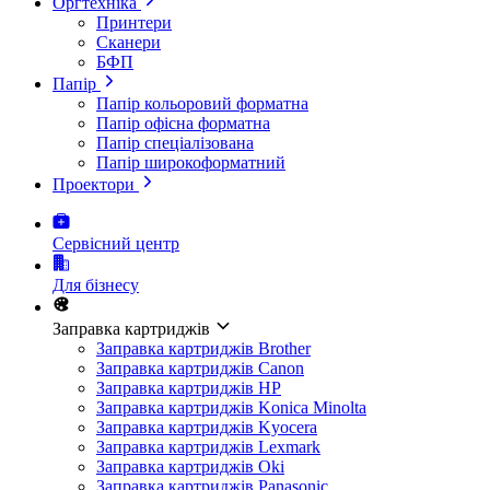
Оргтехніка
Принтери
Сканери
БФП
Папір
Папір кольоровий форматна
Папір офісна форматна
Папір спеціалізована
Папір широкоформатний
Проектори
Сервісний центр
Для бізнесу
Заправка картриджів
Заправка картриджів Brother
Заправка картриджів Canon
Заправка картриджів HP
Заправка картриджів Konica Minolta
Заправка картриджів Kyocera
Заправка картриджів Lexmark
Заправка картриджів Oki
Заправка картриджів Panasonic