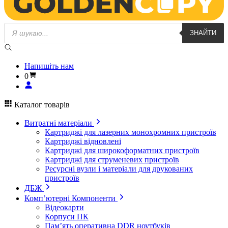
Пошук
ЗНАЙТИ
товарів
Напишіть нам
0
Каталог товарів
Витратні матеріали
Картриджі для лазерних монохромних пристроїв
Картриджі відновлені
Картриджі для широкоформатних пристроїв
Картриджі для струменевих пристроїв
Ресурсні вузли і матеріали для друкованих
пристроїв
ДБЖ
Комп’ютерні Компоненти
Відеокарти
Корпуси ПК
Пам’ять оперативна DDR ноутбуків