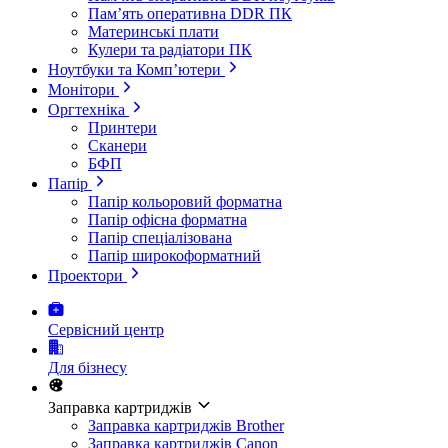
Пам’ять оперативна DDR ПК
Материнські плати
Кулери та радіатори ПК
Ноутбуки та Комп’ютери
Монітори
Оргтехніка
Принтери
Сканери
БФП
Папір
Папір кольоровий форматна
Папір офісна форматна
Папір спеціалізована
Папір широкоформатний
Проектори
Сервісний центр
Для бізнесу
Заправка картриджів
Заправка картриджів Brother
Заправка картриджів Canon