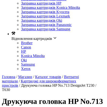
Заправка картриджів HP
Заправка картриджів Konica Minolta
Заправка картриджів Kyocera
Заправка картриджів Lexmark
Заправка картриджів Oki
Заправка картриджів Panasonic
Заправка картриджів Samsung
Відновлення картриджів
Brother
Canon
HP
Konica Minolta
Oki
Samsung
Xerox
Головна
/
Магазин
/
Каталог товарів
/
Витратні
матеріали
/
Картриджі для широкоформатних
пристроїв
/ Друкуюча головка HP No.713 DesignJet Т230 /
Т630
Друкуюча головка HP No.713