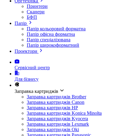
Оргтехніка
Принтери
Сканери
БФП
Папір
Папір кольоровий форматна
Папір офісна форматна
Папір спеціалізована
Папір широкоформатний
Проектори
Сервісний центр
Для бізнесу
Заправка картриджів
Заправка картриджів Brother
Заправка картриджів Canon
Заправка картриджів HP
Заправка картриджів Konica Minolta
Заправка картриджів Kyocera
Заправка картриджів Lexmark
Заправка картриджів Oki
Заправка картриджів Panasonic