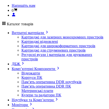
Напишіть нам
0
Каталог товарів
Витратні матеріали
Картриджі для лазерних монохромних пристроїв
Картриджі відновлені
Картриджі для широкоформатних пристроїв
Картриджі для струменевих пристроїв
Ресурсні вузли і матеріали для друкованих
пристроїв
ДБЖ
Комп’ютерні Компоненти
Відеокарти
Корпуси ПК
Пам’ять оперативна DDR ноутбуків
Пам’ять оперативна DDR ПК
Материнські плати
Кулери та радіатори ПК
Ноутбуки та Комп’ютери
Монітори