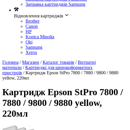
Заправка картриджів Samsung
Відновлення картриджів
Brother
Canon
HP
Konica Minolta
Oki
Samsung
Xerox
Головна
/
Магазин
/
Каталог товарів
/
Витратні
матеріали
/
Картриджі для широкоформатних
пристроїв
/ Картридж Epson StPro 7800 / 7880 / 9800 / 9880
yellow, 220мл
Картридж Epson StPro 7800 /
7880 / 9800 / 9880 yellow,
220мл