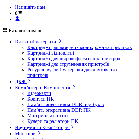
Напишіть нам
0
Каталог товарів
Витратні матеріали
Картриджі для лазерних монохромних пристроїв
Картриджі відновлені
Картриджі для широкоформатних пристроїв
Картриджі для струменевих пристроїв
Ресурсні вузли і матеріали для друкованих
пристроїв
ДБЖ
Комп’ютерні Компоненти
Відеокарти
Корпуси ПК
Пам’ять оперативна DDR ноутбуків
Пам’ять оперативна DDR ПК
Материнські плати
Кулери та радіатори ПК
Ноутбуки та Комп’ютери
Монітори