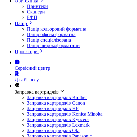
Оргтехніка
Принтери
Сканери
БФП
Папір
Папір кольоровий форматна
Папір офісна форматна
Папір спеціалізована
Папір широкоформатний
Проектори
Сервісний центр
Для бізнесу
Заправка картриджів
Заправка картриджів Brother
Заправка картриджів Canon
Заправка картриджів HP
Заправка картриджів Konica Minolta
Заправка картриджів Kyocera
Заправка картриджів Lexmark
Заправка картриджів Oki
Заправка картриджів Panasonic