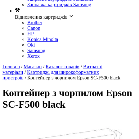
Заправка картриджів Samsung
Відновлення картриджів
Brother
Canon
HP
Konica Minolta
Oki
Samsung
Xerox
Головна
/
Магазин
/
Каталог товарів
/
Витратні
матеріали
/
Картриджі для широкоформатних
пристроїв
/ Контейнер з чорнилом Epson SC-F500 black
Контейнер з чорнилом Epson
SC-F500 black