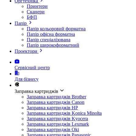
Оргтехніка
Принтери
Сканери
БФП
Папір
Папір кольоровий форматна
Папір офісна форматна
Папір спеціалізована
Папір широкоформатний
Проектори
Сервісний центр
Для бізнесу
Заправка картриджів
Заправка картриджів Brother
Заправка картриджів Canon
Заправка картриджів HP
Заправка картриджів Konica Minolta
Заправка картриджів Kyocera
Заправка картриджів Lexmark
Заправка картриджів Oki
Заправка картриджів Panasonic