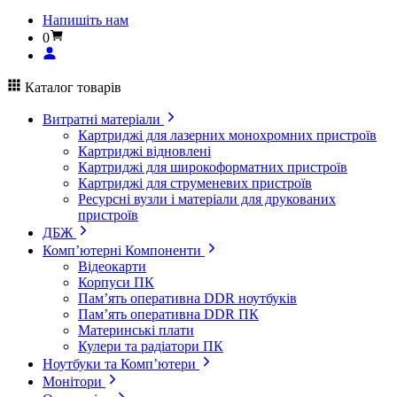
Напишіть нам
0
Каталог товарів
Витратні матеріали
Картриджі для лазерних монохромних пристроїв
Картриджі відновлені
Картриджі для широкоформатних пристроїв
Картриджі для струменевих пристроїв
Ресурсні вузли і матеріали для друкованих
пристроїв
ДБЖ
Комп’ютерні Компоненти
Відеокарти
Корпуси ПК
Пам’ять оперативна DDR ноутбуків
Пам’ять оперативна DDR ПК
Материнські плати
Кулери та радіатори ПК
Ноутбуки та Комп’ютери
Монітори