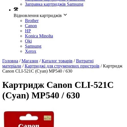
Заправка картриджів Samsung
Відновлення картриджів
Brother
Canon
HP
Konica Minolta
Oki
Samsung
Xerox
Головна
/
Магазин
/
Каталог товарів
/
Витратні
матеріали
/
Картриджі для струменевих пристроїв
/ Картридж
Canon CLI-521C (Cyan) MP540 / 630
Картридж Canon CLI-521C
(Cyan) MP540 / 630