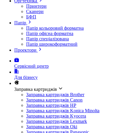
Оргтехніка
Принтери
Сканери
БФП
Папір
Папір кольоровий форматна
Папір офісна форматна
Папір спеціалізована
Папір широкоформатний
Проектори
Сервісний центр
Для бізнесу
Заправка картриджів
Заправка картриджів Brother
Заправка картриджів Canon
Заправка картриджів HP
Заправка картриджів Konica Minolta
Заправка картриджів Kyocera
Заправка картриджів Lexmark
Заправка картриджів Oki
Заправка картриджів Panasonic