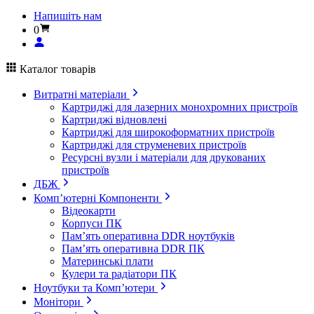
Напишіть нам
0
Каталог товарів
Витратні матеріали
Картриджі для лазерних монохромних пристроїв
Картриджі відновлені
Картриджі для широкоформатних пристроїв
Картриджі для струменевих пристроїв
Ресурсні вузли і матеріали для друкованих
пристроїв
ДБЖ
Комп’ютерні Компоненти
Відеокарти
Корпуси ПК
Пам’ять оперативна DDR ноутбуків
Пам’ять оперативна DDR ПК
Материнські плати
Кулери та радіатори ПК
Ноутбуки та Комп’ютери
Монітори