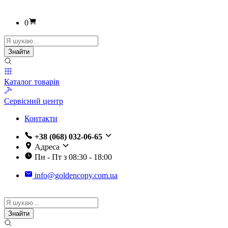
0
Пошук
товарів
Знайти
Каталог товарів
Сервісний центр
Контакти
+38 (068) 032-06-65
Адреса
Пн - Пт з 08:30 - 18:00
info@goldencopy.com.ua
Пошук
товарів
Знайти