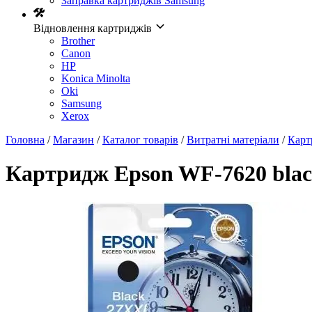
Заправка картриджів Samsung
Відновлення картриджів
Brother
Canon
HP
Konica Minolta
Oki
Samsung
Xerox
Головна
/
Магазин
/
Каталог товарів
/
Витратні матеріали
/
Карт
Картридж Epson WF-7620 blac