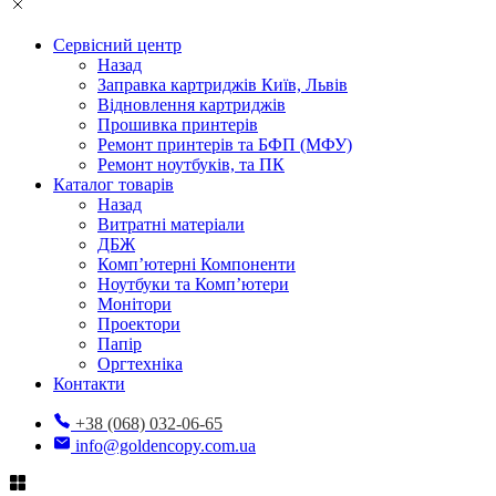
Сервісний центр
Назад
Заправка картриджів Київ, Львів
Відновлення картриджів
Прошивка принтерів
Ремонт принтерів та БФП (МФУ)
Ремонт ноутбуків, та ПК
Каталог товарів
Назад
Витратні матеріали
ДБЖ
Комп’ютерні Компоненти
Ноутбуки та Комп’ютери
Монітори
Проектори
Папір
Оргтехніка
Контакти
+38 (068) 032-06-65
info@goldencopy.com.ua