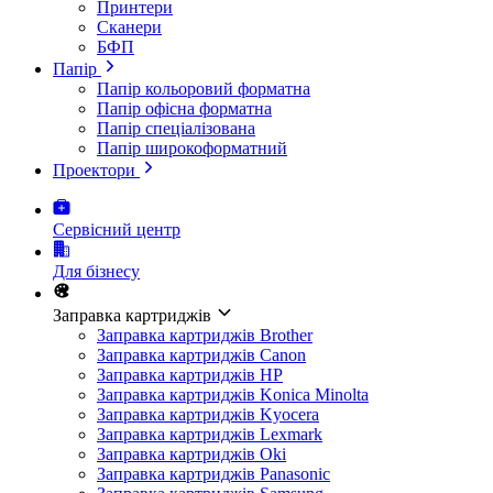
Принтери
Сканери
БФП
Папір
Папір кольоровий форматна
Папір офісна форматна
Папір спеціалізована
Папір широкоформатний
Проектори
Сервісний центр
Для бізнесу
Заправка картриджів
Заправка картриджів Brother
Заправка картриджів Canon
Заправка картриджів HP
Заправка картриджів Konica Minolta
Заправка картриджів Kyocera
Заправка картриджів Lexmark
Заправка картриджів Oki
Заправка картриджів Panasonic