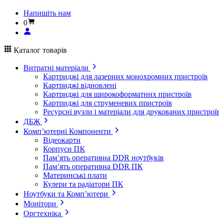
Напишіть нам
0
Каталог товарів
Витратні матеріали
Картриджі для лазерних монохромних пристроїв
Картриджі відновлені
Картриджі для широкоформатних пристроїв
Картриджі для струменевих пристроїв
Ресурсні вузли і матеріали для друкованих пристрої
ДБЖ
Комп’ютерні Компоненти
Відеокарти
Корпуси ПК
Пам’ять оперативна DDR ноутбуків
Пам’ять оперативна DDR ПК
Материнські плати
Кулери та радіатори ПК
Ноутбуки та Комп’ютери
Монітори
Оргтехніка