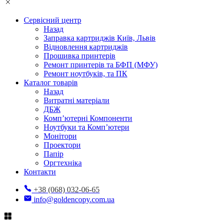
Сервісний центр
Назад
Заправка картриджів Київ, Львів
Відновлення картриджів
Прошивка принтерів
Ремонт принтерів та БФП (МФУ)
Ремонт ноутбуків, та ПК
Каталог товарів
Назад
Витратні матеріали
ДБЖ
Комп’ютерні Компоненти
Ноутбуки та Комп’ютери
Монітори
Проектори
Папір
Оргтехніка
Контакти
+38 (068) 032-06-65
info@goldencopy.com.ua