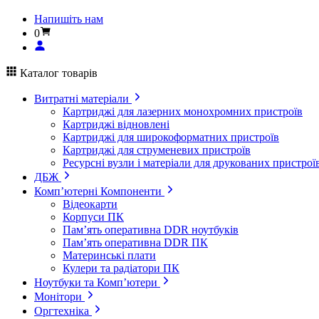
Напишіть нам
0
Каталог товарів
Витратні матеріали
Картриджі для лазерних монохромних пристроїв
Картриджі відновлені
Картриджі для широкоформатних пристроїв
Картриджі для струменевих пристроїв
Ресурсні вузли і матеріали для друкованих пристрої
ДБЖ
Комп’ютерні Компоненти
Відеокарти
Корпуси ПК
Пам’ять оперативна DDR ноутбуків
Пам’ять оперативна DDR ПК
Материнські плати
Кулери та радіатори ПК
Ноутбуки та Комп’ютери
Монітори
Оргтехніка