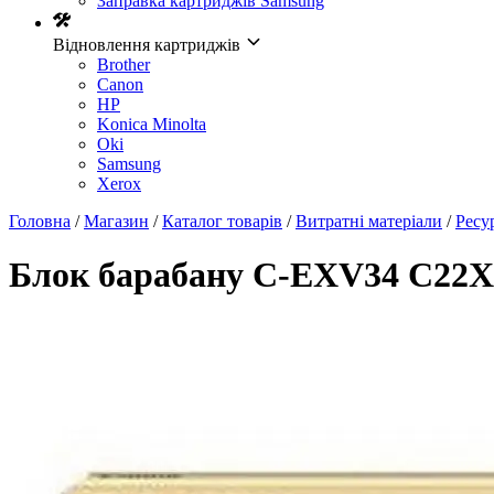
Заправка картриджів Samsung
Відновлення картриджів
Brother
Canon
HP
Konica Minolta
Oki
Samsung
Xerox
Головна
/
Магазин
/
Каталог товарів
/
Витратні матеріали
/
Ресу
Блок барабану C-EXV34 C22XX