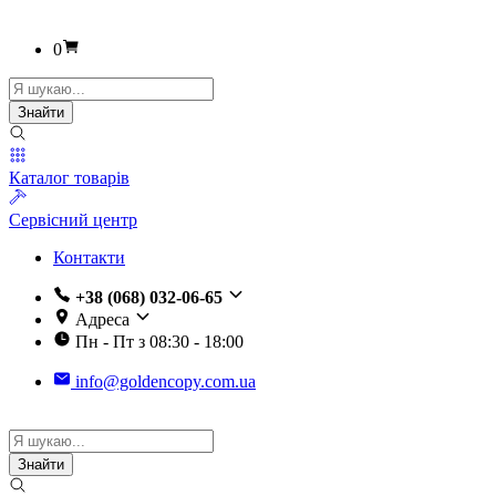
0
Пошук
товарів
Знайти
Каталог товарів
Сервісний центр
Контакти
+38 (068) 032-06-65
Адреса
Пн - Пт з 08:30 - 18:00
info@goldencopy.com.ua
Пошук
товарів
Знайти