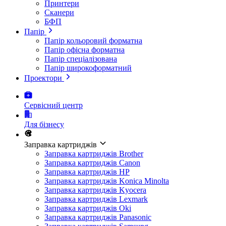
Принтери
Сканери
БФП
Папір
Папір кольоровий форматна
Папір офісна форматна
Папір спеціалізована
Папір широкоформатний
Проектори
Сервісний центр
Для бізнесу
Заправка картриджів
Заправка картриджів Brother
Заправка картриджів Canon
Заправка картриджів HP
Заправка картриджів Konica Minolta
Заправка картриджів Kyocera
Заправка картриджів Lexmark
Заправка картриджів Oki
Заправка картриджів Panasonic