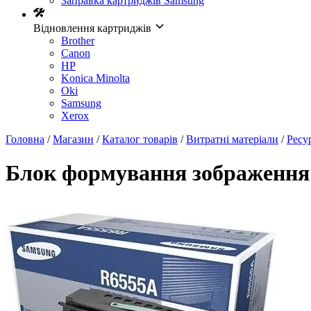
Заправка картриджів Samsung
Відновлення картриджів
Brother
Canon
HP
Konica Minolta
Oki
Samsung
Xerox
Головна
/
Магазин
/
Каталог товарів
/
Витратні матеріали
/
Ресу
Блок формування зображення