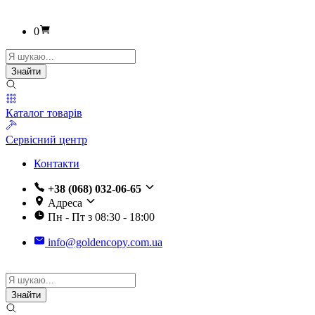
0
Пошук
товарів
Знайти
Каталог товарів
Сервісний центр
Контакти
+38 (068) 032-06-65
Адреса
Пн - Пт з 08:30 - 18:00
info@goldencopy.com.ua
Пошук
товарів
Знайти