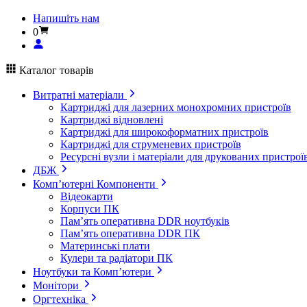
Напишіть нам
0
Каталог товарів
Витратні матеріали
Картриджі для лазерних монохромних пристроїв
Картриджі відновлені
Картриджі для широкоформатних пристроїв
Картриджі для струменевих пристроїв
Ресурсні вузли і матеріали для друкованих пристрої
ДБЖ
Комп’ютерні Компоненти
Відеокарти
Корпуси ПК
Пам’ять оперативна DDR ноутбуків
Пам’ять оперативна DDR ПК
Материнські плати
Кулери та радіатори ПК
Ноутбуки та Комп’ютери
Монітори
Оргтехніка