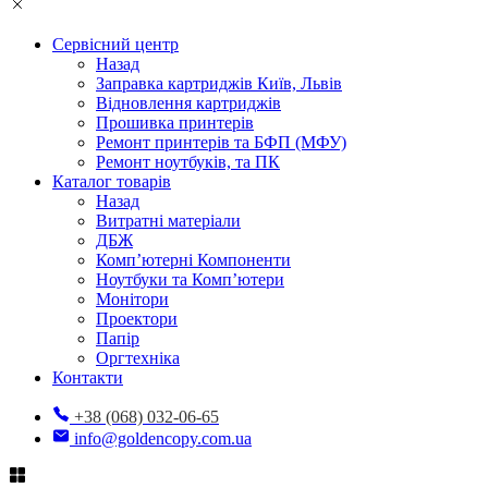
Сервісний центр
Назад
Заправка картриджів Київ, Львів
Відновлення картриджів
Прошивка принтерів
Ремонт принтерів та БФП (МФУ)
Ремонт ноутбуків, та ПК
Каталог товарів
Назад
Витратні матеріали
ДБЖ
Комп’ютерні Компоненти
Ноутбуки та Комп’ютери
Монітори
Проектори
Папір
Оргтехніка
Контакти
+38 (068) 032-06-65
info@goldencopy.com.ua