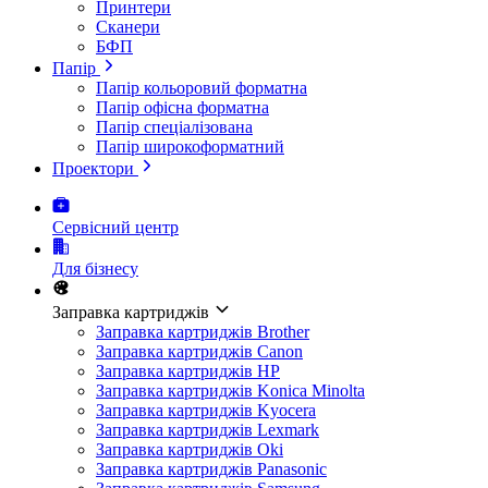
Принтери
Сканери
БФП
Папір
Папір кольоровий форматна
Папір офісна форматна
Папір спеціалізована
Папір широкоформатний
Проектори
Сервісний центр
Для бізнесу
Заправка картриджів
Заправка картриджів Brother
Заправка картриджів Canon
Заправка картриджів HP
Заправка картриджів Konica Minolta
Заправка картриджів Kyocera
Заправка картриджів Lexmark
Заправка картриджів Oki
Заправка картриджів Panasonic